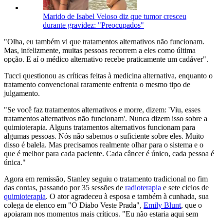
Marido de Isabel Veloso diz que tumor cresceu
durante gravidez: "Preocupados"
"Olha, eu também vi que tratamentos alternativos não funcionam.
Mas, infelizmente, muitas pessoas recorrem a eles como última
opção. E aí o médico alternativo recebe praticamente um cadáver".
Tucci questionou as críticas feitas à medicina alternativa, enquanto o
tratamento convencional raramente enfrenta o mesmo tipo de
julgamento.
"Se você faz tratamentos alternativos e morre, dizem: 'Viu, esses
tratamentos alternativos não funcionam'. Nunca dizem isso sobre a
quimioterapia. Alguns tratamentos alternativos funcionam para
algumas pessoas. Nós não sabemos o suficiente sobre eles. Muito
disso é balela. Mas precisamos realmente olhar para o sistema e o
que é melhor para cada paciente. Cada câncer é único, cada pessoa é
única."
Agora em remissão, Stanley seguiu o tratamento tradicional no fim
das contas, passando por 35 sessões de
radioterapia
e sete ciclos de
quimioterapia
. O ator agradeceu à esposa e também à cunhada, sua
colega de elenco em "O Diabo Veste Prada",
Emily Blunt
, que o
apoiaram nos momentos mais críticos. "Eu não estaria aqui sem