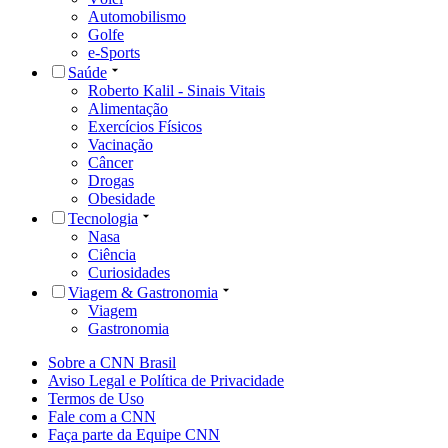
Automobilismo
Golfe
e-Sports
Saúde
Roberto Kalil - Sinais Vitais
Alimentação
Exercícios Físicos
Vacinação
Câncer
Drogas
Obesidade
Tecnologia
Nasa
Ciência
Curiosidades
Viagem & Gastronomia
Viagem
Gastronomia
Sobre a CNN Brasil
Aviso Legal e Política de Privacidade
Termos de Uso
Fale com a CNN
Faça parte da Equipe CNN