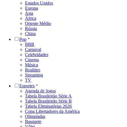
Estados Unidos
Europa
Ásia
África
Oriente Médio
Rússia
China
Pop
BBB
Carnaval
Celebridades
Cinema
Música
Realities
Streaming
TV
Esportes
Agenda de Jogos
Tabela Brasileirão Série A
Tabela Brasileirão Série B
Tabela Eliminatórias 2026
Copa Libertadores da América
Olimpíadas
Basquete
Vôlei