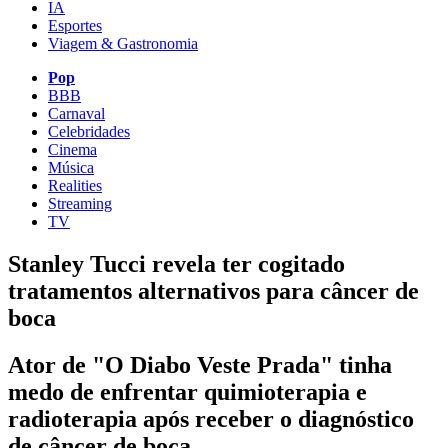
IA
Esportes
Viagem & Gastronomia
Pop
BBB
Carnaval
Celebridades
Cinema
Música
Realities
Streaming
TV
Stanley Tucci revela ter cogitado
tratamentos alternativos para câncer de
boca
Ator de "O Diabo Veste Prada" tinha
medo de enfrentar quimioterapia e
radioterapia após receber o diagnóstico
de câncer de boca