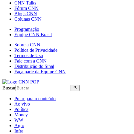
CNN Talks
Fórum CNN
Blogs CNN
Colunas CNN
Programação
Equipe CNN Brasil
Sobre a CNN
Política de Privacidade
Termos de Uso
Fale com a CNN
Distribuição do Sinal
Faça parte da Equipe CNN
Buscar
Pular para o conteúdo
Ao vivo
Política
Money
WW
Agro
Infra