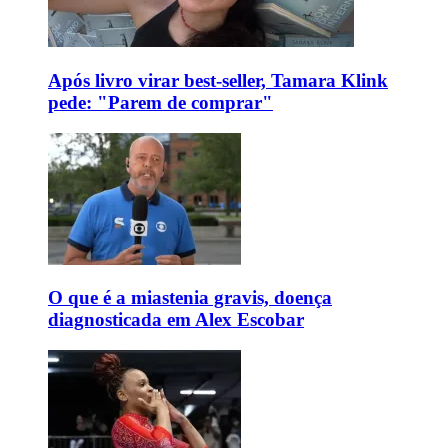
Após livro virar best-seller, Tamara Klink
pede: "Parem de comprar"
O que é a miastenia gravis, doença
diagnosticada em Alex Escobar