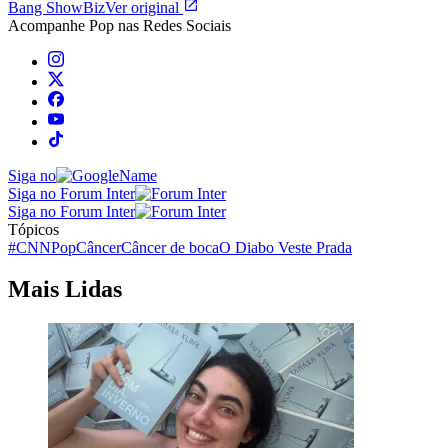
Bang ShowBiz
Ver original
Acompanhe
Pop
nas Redes Sociais
Siga no
Siga no Forum Inter
Siga no Forum Inter
Tópicos
#CNNPop
Câncer
Câncer de boca
O Diabo Veste Prada
Mais Lidas