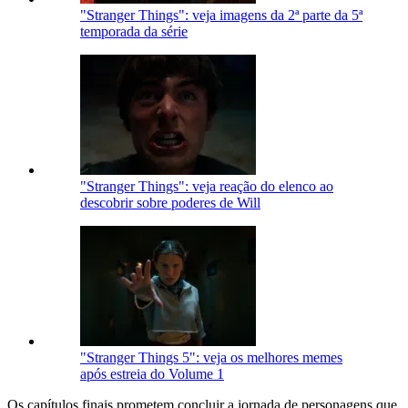
"Stranger Things": veja imagens da 2ª parte da 5ª
temporada da série
"Stranger Things": veja reação do elenco ao
descobrir sobre poderes de Will
"Stranger Things 5": veja os melhores memes
após estreia do Volume 1
Os capítulos finais prometem concluir a jornada de personagens que