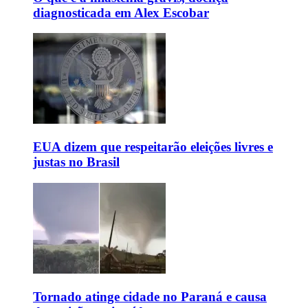
diagnosticada em Alex Escobar
EUA dizem que respeitarão eleições livres e
justas no Brasil
Tornado atinge cidade no Paraná e causa