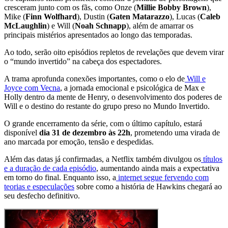
cresceram junto com os fãs, como Onze (
Millie Bobby Brown
),
Mike (
Finn Wolfhard
), Dustin (
Gaten Matarazzo
), Lucas (
Caleb
McLaughlin
) e Will (
Noah Schnapp
), além de amarrar os
principais mistérios apresentados ao longo das temporadas.
Ao todo, serão oito episódios repletos de revelações que devem virar
o “mundo invertido” na cabeça dos espectadores.
A trama aprofunda conexões importantes, como o elo de
Will e
Joyce com Vecna
, a jornada emocional e psicológica de Max e
Holly dentro da mente de Henry, o desenvolvimento dos poderes de
Will e o destino do restante do grupo preso no Mundo Invertido.
O grande encerramento da série, com o último capítulo, estará
disponível
dia 31 de dezembro às 22h
, prometendo uma virada de
ano marcada por emoção, tensão e despedidas.
Além das datas já confirmadas, a Netflix também divulgou os
títulos
e a duração de cada episódio
, aumentando ainda mais a expectativa
em torno do final. Enquanto isso, a
internet segue fervendo com
teorias e especulações
sobre como a história de Hawkins chegará ao
seu desfecho definitivo.