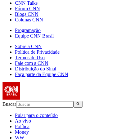
CNN Talks
Fórum CNN
Blogs CNN
Colunas CNN
Programação
Equipe CNN Brasil
Sobre a CNN
Política de Privacidade
Termos de Uso
Fale com a CNN
Distribuição do Sinal
Faça parte da Equipe CNN
Buscar
Pular para o conteúdo
Ao vivo
Política
Money
WW