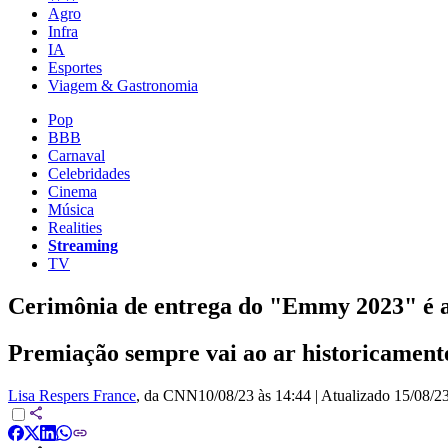
Agro
Infra
IA
Esportes
Viagem & Gastronomia
Pop
BBB
Carnaval
Celebridades
Cinema
Música
Realities
Streaming
TV
Cerimônia de entrega do "Emmy 2023" é a
Premiação sempre vai ao ar historicamen
Lisa Respers France
, da CNN
10/08/23 às 14:44
|
Atualizado
15/08/23