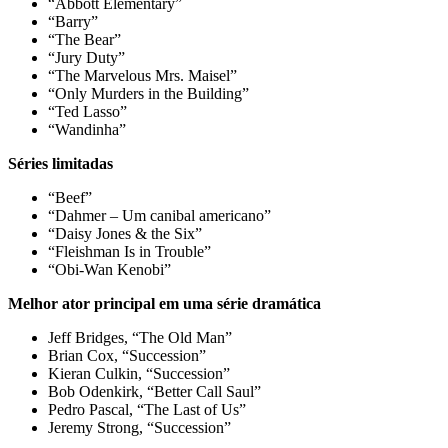
“Abbott Elementary”
“Barry”
“The Bear”
“Jury Duty”
“The Marvelous Mrs. Maisel”
“Only Murders in the Building”
“Ted Lasso”
“Wandinha”
Séries limitadas
“Beef”
“Dahmer – Um canibal americano”
“Daisy Jones & the Six”
“Fleishman Is in Trouble”
“Obi-Wan Kenobi”
Melhor ator principal em uma série dramática
Jeff Bridges, “The Old Man”
Brian Cox, “Succession”
Kieran Culkin, “Succession”
Bob Odenkirk, “Better Call Saul”
Pedro Pascal, “The Last of Us”
Jeremy Strong, “Succession”