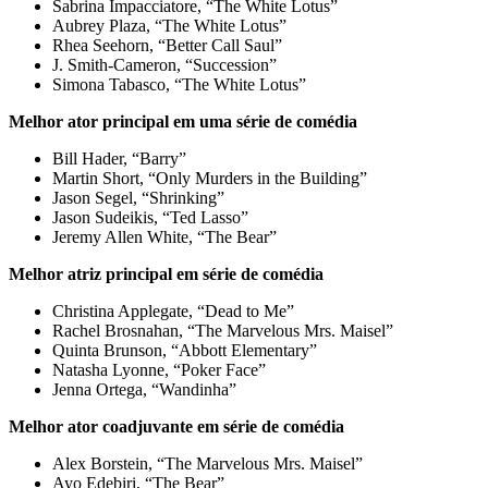
Sabrina Impacciatore, “The White Lotus”
Aubrey Plaza, “The White Lotus”
Rhea Seehorn, “Better Call Saul”
J. Smith-Cameron, “Succession”
Simona Tabasco, “The White Lotus”
Melhor ator principal em uma série de comédia
Bill Hader, “Barry”
Martin Short, “Only Murders in the Building”
Jason Segel, “Shrinking”
Jason Sudeikis, “Ted Lasso”
Jeremy Allen White, “The Bear”
Melhor atriz principal em série de comédia
Christina Applegate, “Dead to Me”
Rachel Brosnahan, “The Marvelous Mrs. Maisel”
Quinta Brunson, “Abbott Elementary”
Natasha Lyonne, “Poker Face”
Jenna Ortega, “Wandinha”
Melhor ator coadjuvante em série de comédia
Alex Borstein, “The Marvelous Mrs. Maisel”
Ayo Edebiri, “The Bear”