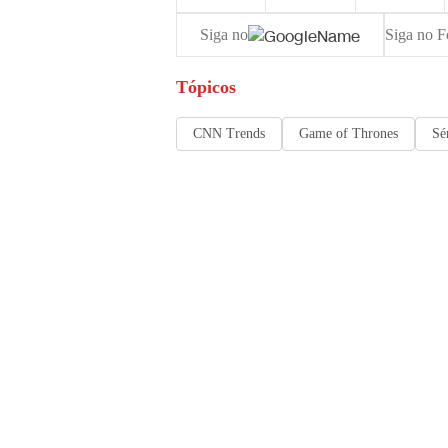
Siga no
Siga no F
Tópicos
CNN Trends
Game of Thrones
Sé