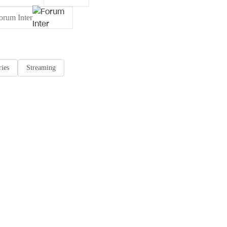
orum Inter
ries
Streaming