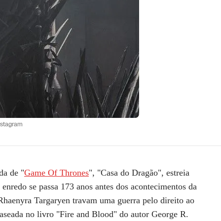
nstagram
da de "
Game Of Thrones
", "Casa do Dragão", estreia
 enredo se passa 173 anos antes dos acontecimentos da
 Rhaenyra Targaryen travam uma guerra pelo direito ao
Baseada no livro "Fire and Blood" do autor George R.