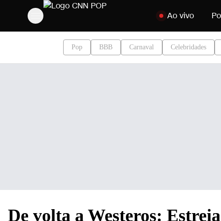
Pular para o conteú
Ao vivo
Po
Pop
BBB
Carnaval
Celebridades
De volta a Westeros: Estre