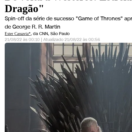
Dragão"
Spin-off da série de sucesso "Game of Thrones" apre
de George R. R. Martin
, da CNN
, São Paulo
Ester Cassavia*
21/08/22 às 00:10
|
Atualizado
21/08/22 às 00:56