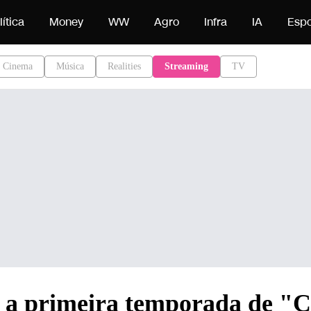
do
lítica
Money
WW
Agro
Infra
IA
Espo
Cinema
Música
Realities
Streaming
TV
ia a primeira temporada de "