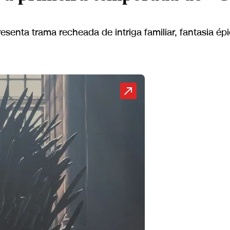
senta trama recheada de intriga familiar, fantasia épi