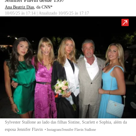
Jennifer Flavin desde 1997
Ana Beatriz Dias
, da CNN*
10/05/25 às 17:14
|
Atualizado
10/05/25 às 17:17
Sylvester Stallone ao lado das filhas Sistine, Scarlett e Sophia, além da
esposa Jennifer Flavin
•
Instagram/Jennifer Flavin Stallone