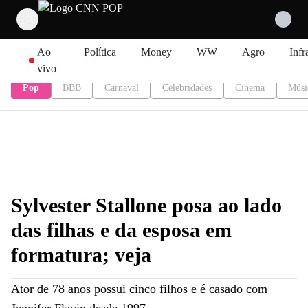
Pular para o conteúdo
Ao
Política
Money
WW
Agro
Infr
vivo
Pop
BBB
Carnaval
Celebridades
Cinema
Músi
Sylvester Stallone posa ao lado
das filhas e da esposa em
formatura; veja
Ator de 78 anos possui cinco filhos e é casado com