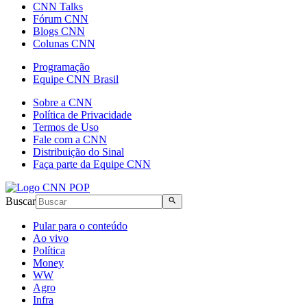
CNN Talks
Fórum CNN
Blogs CNN
Colunas CNN
Programação
Equipe CNN Brasil
Sobre a CNN
Política de Privacidade
Termos de Uso
Fale com a CNN
Distribuição do Sinal
Faça parte da Equipe CNN
Buscar
Pular para o conteúdo
Ao vivo
Política
Money
WW
Agro
Infra