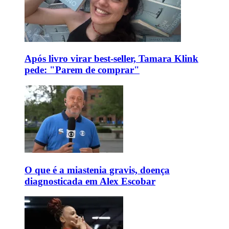
Após livro virar best-seller, Tamara Klink
pede: "Parem de comprar"
O que é a miastenia gravis, doença
diagnosticada em Alex Escobar