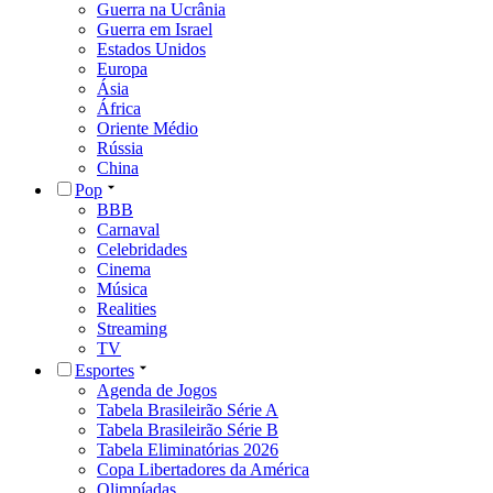
Guerra na Ucrânia
Guerra em Israel
Estados Unidos
Europa
Ásia
África
Oriente Médio
Rússia
China
Pop
BBB
Carnaval
Celebridades
Cinema
Música
Realities
Streaming
TV
Esportes
Agenda de Jogos
Tabela Brasileirão Série A
Tabela Brasileirão Série B
Tabela Eliminatórias 2026
Copa Libertadores da América
Olimpíadas