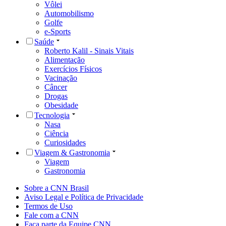
Vôlei
Automobilismo
Golfe
e-Sports
Saúde
Roberto Kalil - Sinais Vitais
Alimentação
Exercícios Físicos
Vacinação
Câncer
Drogas
Obesidade
Tecnologia
Nasa
Ciência
Curiosidades
Viagem & Gastronomia
Viagem
Gastronomia
Sobre a CNN Brasil
Aviso Legal e Política de Privacidade
Termos de Uso
Fale com a CNN
Faça parte da Equipe CNN