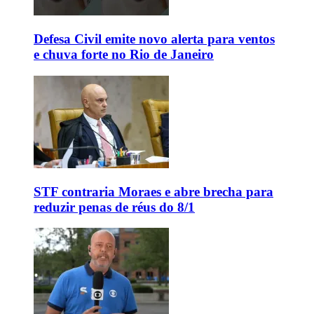
Defesa Civil emite novo alerta para ventos
e chuva forte no Rio de Janeiro
STF contraria Moraes e abre brecha para
reduzir penas de réus do 8/1