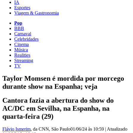
IA
Esportes
Viagem & Gastronomia
Pop
BBB
Carnaval
Celebridades
Cinema
Música
Realities
Streaming
TV
Taylor Momsen é mordida por morcego
durante show na Espanha; veja
Cantora fazia a abertura do show do
AC/DC em Sevilha, na Espanha, na
quarta-feira (29)
Flávio Ismerim
, da CNN
, São Paulo
01/06/24 às 10:59
|
Atualizado