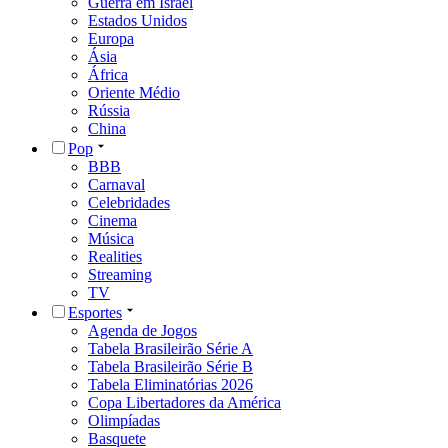
Guerra em Israel
Estados Unidos
Europa
Ásia
África
Oriente Médio
Rússia
China
Pop
BBB
Carnaval
Celebridades
Cinema
Música
Realities
Streaming
TV
Esportes
Agenda de Jogos
Tabela Brasileirão Série A
Tabela Brasileirão Série B
Tabela Eliminatórias 2026
Copa Libertadores da América
Olimpíadas
Basquete