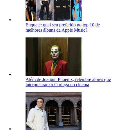
Enquete: qual seu preferido no top 10 de
melhores álbuns da Apple Music?
Além de Joaquin Phoenix, relembre atores que
interpretaram o Coringa no cinema