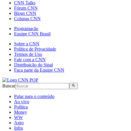
CNN Talks
Fórum CNN
Blogs CNN
Colunas CNN
Programação
Equipe CNN Brasil
Sobre a CNN
Política de Privacidade
Termos de Uso
Fale com a CNN
Distribuição do Sinal
Faça parte da Equipe CNN
Buscar
Pular para o conteúdo
Ao vivo
Política
Money
WW
Agro
Infra