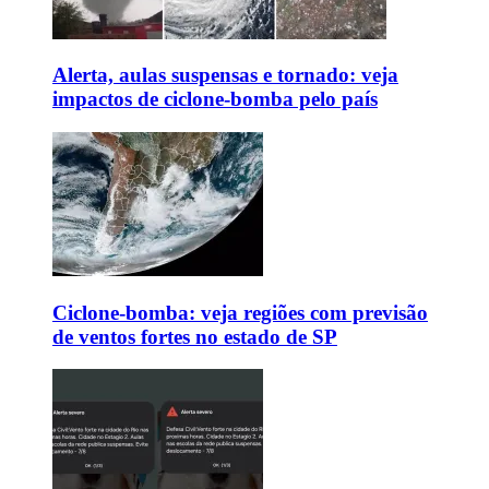
Alerta, aulas suspensas e tornado: veja
impactos de ciclone-bomba pelo país
Ciclone-bomba: veja regiões com previsão
de ventos fortes no estado de SP