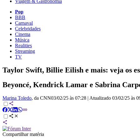
Viagem & Gastronomia
Pop
BBB
Carnaval
Celebridades
Cinema
Música
Realities
Streaming
TV
Taylor Swift, Billie Eilish e mais: veja o
Beyoncé, Kendrick Lamar e Sabrina Carpe
Marina Toledo
, da CNN
03/02/25 às 07:28
|
Atualizado
03/02/25 às 0
Compartilhar matéria