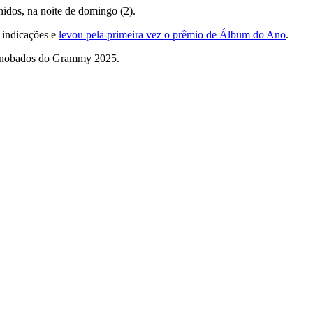
dos, na noite de domingo (2).
s indicações e
levou pela primeira vez o prêmio de Álbum do Ano
.
s esnobados do Grammy 2025.