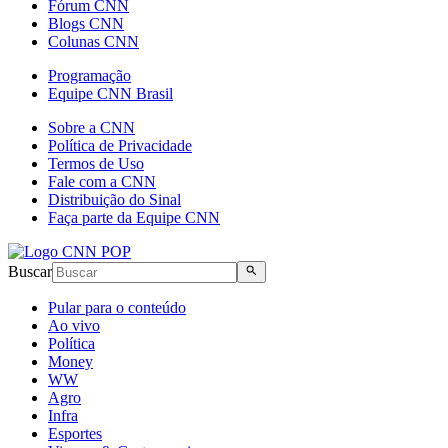
Fórum CNN
Blogs CNN
Colunas CNN
Programação
Equipe CNN Brasil
Sobre a CNN
Política de Privacidade
Termos de Uso
Fale com a CNN
Distribuição do Sinal
Faça parte da Equipe CNN
Buscar
Pular para o conteúdo
Ao vivo
Política
Money
WW
Agro
Infra
Esportes