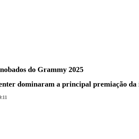
s esnobados do Grammy 2025
nter dominaram a principal premiação da i
9:11