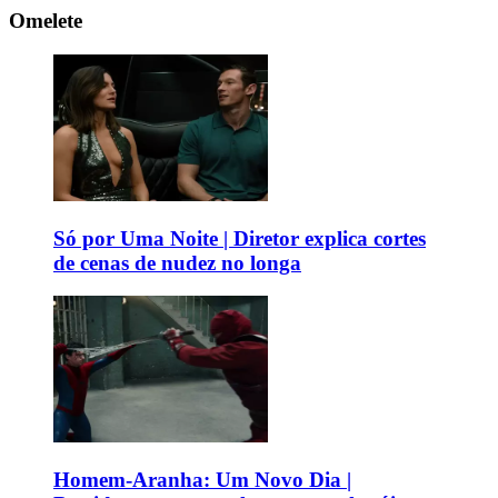
Omelete
Só por Uma Noite | Diretor explica cortes
de cenas de nudez no longa
Homem-Aranha: Um Novo Dia |