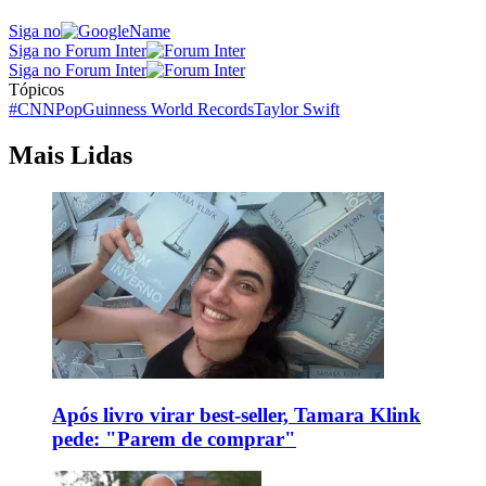
Siga no
Siga no Forum Inter
Siga no Forum Inter
Tópicos
#CNNPop
Guinness World Records
Taylor Swift
Mais Lidas
Após livro virar best-seller, Tamara Klink
pede: "Parem de comprar"