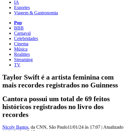
IA
Esportes
Viagem & Gastronomia
Pop
BBB
Carnaval
Celebridades
Cinema
Música
Realities
Streaming
TV
Taylor Swift é a artista feminina com
mais recordes registrados no Guinness
Cantora possui um total de 69 feitos
históricos registrados no livro dos
recordes
Nicoly Bastos
, da CNN
, São Paulo
11/01/24 às 17:07
|
Atualizado