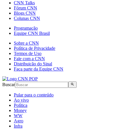
CNN Talks
Fórum CNN
Blogs CNN
Colunas CNN
Programação
Equipe CNN Brasil
Sobre a CNN
Política de Privacidade
Termos de Uso
Fale com a CNN
Distribuição do Sinal
Faça parte da Equipe CNN
Buscar
Pular para o conteúdo
Ao vivo
Política
Money
WW
Agro
Infra