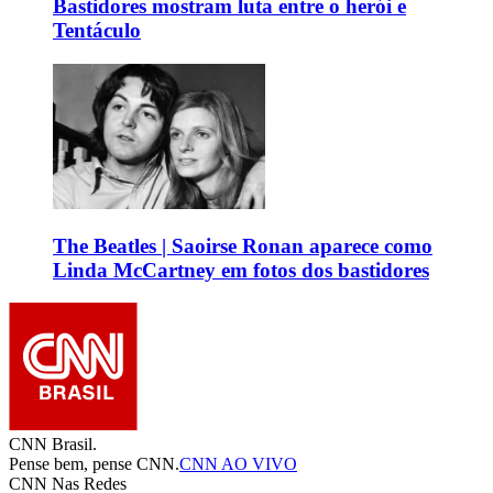
Bastidores mostram luta entre o herói e
Tentáculo
The Beatles | Saoirse Ronan aparece como
Linda McCartney em fotos dos bastidores
CNN Brasil.
Pense bem, pense CNN.
CNN AO VIVO
CNN Nas Redes