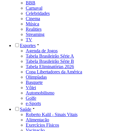
BBB
Carnaval
Celebridades
Cinema
Música
Realities
Streaming
TV
Esportes
Agenda de Jogos
Tabela Brasileirão Série A
Tabela Brasileirão Série B
Tabela Eliminatórias 2026
Copa Libertadores da América
Olimpíadas
Basquete
Vôlei
Automobilismo
Golfe
e-Sports
Saúde
Roberto Kalil - Sinais Vitais
Alimentação
Exercícios Físicos
Vacinação