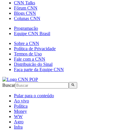
CNN Talks
Fórum CNN
Blogs CNN
Colunas CNN
Programação
Equipe CNN Brasil
Sobre a CNN
Política de Privacidade
Termos de Uso
Fale com a CNN
Distribuição do Sinal
Faça parte da Equipe CNN
Buscar
Pular para o conteúdo
Ao vivo
Política
Money
WW
Agro
Infra