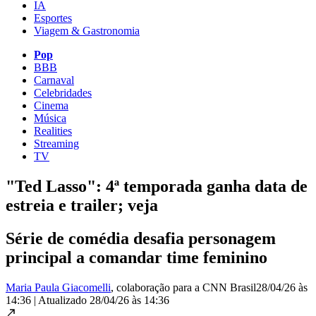
IA
Esportes
Viagem & Gastronomia
Pop
BBB
Carnaval
Celebridades
Cinema
Música
Realities
Streaming
TV
"Ted Lasso": 4ª temporada ganha data de
estreia e trailer; veja
Série de comédia desafia personagem
principal a comandar time feminino
Maria Paula Giacomelli
, colaboração para a CNN Brasil
28/04/26 às
14:36
|
Atualizado
28/04/26 às 14:36