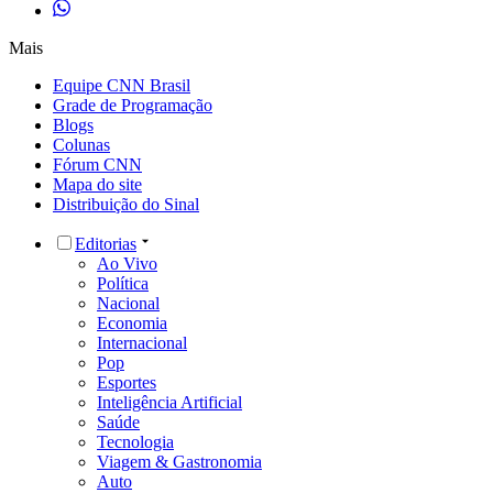
Mais
Equipe CNN Brasil
Grade de Programação
Blogs
Colunas
Fórum CNN
Mapa do site
Distribuição do Sinal
Editorias
Ao Vivo
Política
Nacional
Economia
Internacional
Pop
Esportes
Inteligência Artificial
Saúde
Tecnologia
Viagem & Gastronomia
Auto