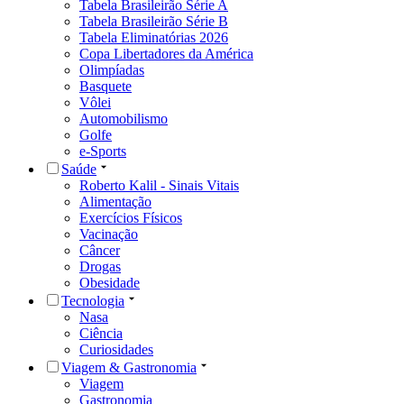
Tabela Brasileirão Série A
Tabela Brasileirão Série B
Tabela Eliminatórias 2026
Copa Libertadores da América
Olimpíadas
Basquete
Vôlei
Automobilismo
Golfe
e-Sports
Saúde
Roberto Kalil - Sinais Vitais
Alimentação
Exercícios Físicos
Vacinação
Câncer
Drogas
Obesidade
Tecnologia
Nasa
Ciência
Curiosidades
Viagem & Gastronomia
Viagem
Gastronomia