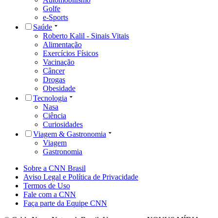
Golfe
e-Sports
Saúde
Roberto Kalil - Sinais Vitais
Alimentação
Exercícios Físicos
Vacinação
Câncer
Drogas
Obesidade
Tecnologia
Nasa
Ciência
Curiosidades
Viagem & Gastronomia
Viagem
Gastronomia
Sobre a CNN Brasil
Aviso Legal e Política de Privacidade
Termos de Uso
Fale com a CNN
Faça parte da Equipe CNN