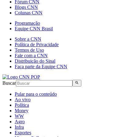
Fórum CNN
Blogs CNN
Colunas CNN
Programação
Equipe CNN Brasil
Sobre a CNN
Política de Privacidade
Termos de Uso
Fale com a CNN
Distribuição do Sinal
Faça parte da Equipe CNN
Buscar
Pular para o conteúdo
Ao vivo
Política
Money
WW
Agro
Infra
Esportes