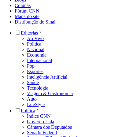
Colunas
Fórum CNN
Mapa do site
Distribuição do Sinal
Editorias
Ao Vivo
Política
Nacional
Economia
Internacional
Pop
Esportes
Inteligência Artificial
Saúde
Tecnologia
Viagem & Gastronomia
Auto
LifeStyle
Política
Índice CNN
Governo Lula
Câmara dos Deputados
Senado Federal