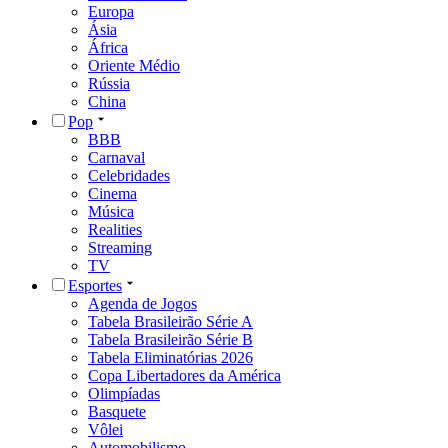
Europa
Ásia
África
Oriente Médio
Rússia
China
Pop
BBB
Carnaval
Celebridades
Cinema
Música
Realities
Streaming
TV
Esportes
Agenda de Jogos
Tabela Brasileirão Série A
Tabela Brasileirão Série B
Tabela Eliminatórias 2026
Copa Libertadores da América
Olimpíadas
Basquete
Vôlei
Automobilismo