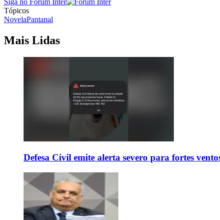
Siga no Forum Inter
Tópicos
Novela
Pantanal
Mais Lidas
Defesa Civil emite alerta severo para fortes vent