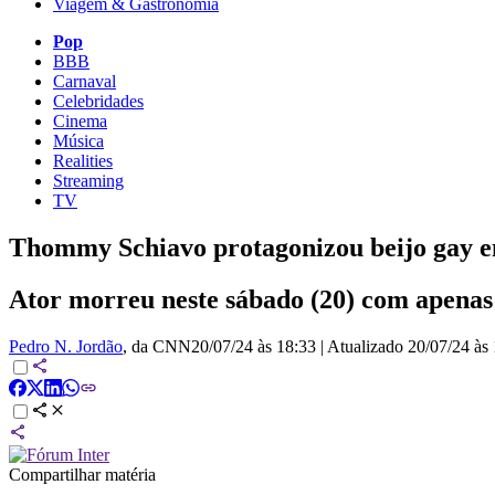
Viagem & Gastronomia
Pop
BBB
Carnaval
Celebridades
Cinema
Música
Realities
Streaming
TV
Thommy Schiavo protagonizou beijo gay e
Ator morreu neste sábado (20) com apenas
Pedro N. Jordão
, da CNN
20/07/24 às 18:33
|
Atualizado
20/07/24 às
Compartilhar matéria