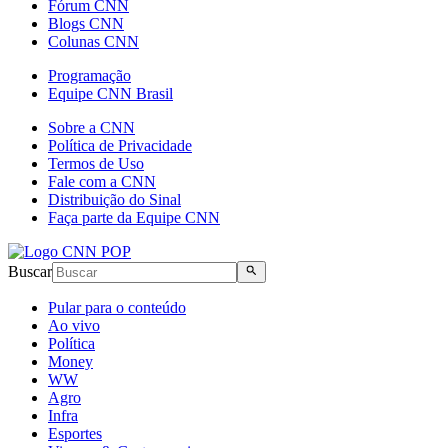
Fórum CNN
Blogs CNN
Colunas CNN
Programação
Equipe CNN Brasil
Sobre a CNN
Política de Privacidade
Termos de Uso
Fale com a CNN
Distribuição do Sinal
Faça parte da Equipe CNN
Buscar
Pular para o conteúdo
Ao vivo
Política
Money
WW
Agro
Infra
Esportes