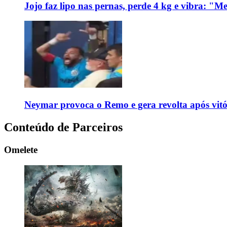
Jojo faz lipo nas pernas, perde 4 kg e vibra: "M
Neymar provoca o Remo e gera revolta após vit
Conteúdo de Parceiros
Omelete