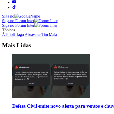
Siga no
Siga no Forum Inter
Siga no Forum Inter
Tópicos
À Prioli
Tiago Abravanel
Tim Maia
Mais Lidas
Defesa Civil emite novo alerta para ventos e chu