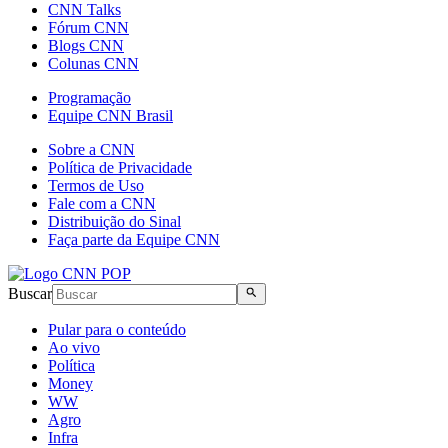
CNN Talks
Fórum CNN
Blogs CNN
Colunas CNN
Programação
Equipe CNN Brasil
Sobre a CNN
Política de Privacidade
Termos de Uso
Fale com a CNN
Distribuição do Sinal
Faça parte da Equipe CNN
Buscar
Pular para o conteúdo
Ao vivo
Política
Money
WW
Agro
Infra