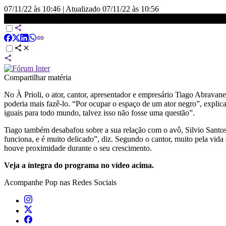
07/11/22 às 10:46
|
Atualizado
07/11/22 às 10:56
Thiago Abravanel | À PRIOLI - 05/11/2022
Compartilhar matéria
No À Prioli, o ator, cantor, apresentador e empresário Tiago Abravane
poderia mais fazê-lo. “Por ocupar o espaço de um ator negro”, explic
iguais para todo mundo, talvez isso não fosse uma questão”.
Tiago também desabafou sobre a sua relação com o avô, Silvio Santos
funciona, e é muito delicado”, diz. Segundo o cantor, muito pela vida
houve proximidade durante o seu crescimento.
Veja a íntegra do programa no vídeo acima.
Acompanhe
Pop
nas Redes Sociais