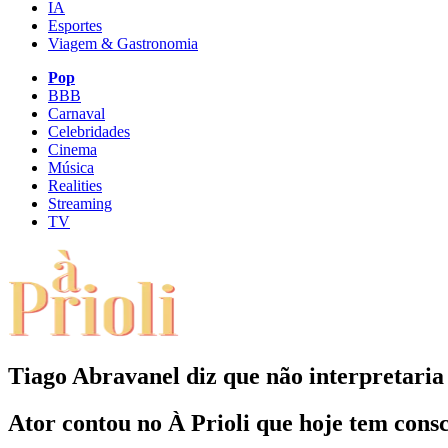
IA
Esportes
Viagem & Gastronomia
Pop
BBB
Carnaval
Celebridades
Cinema
Música
Realities
Streaming
TV
Tiago Abravanel diz que não interpretaria
Ator contou no À Prioli que hoje tem con