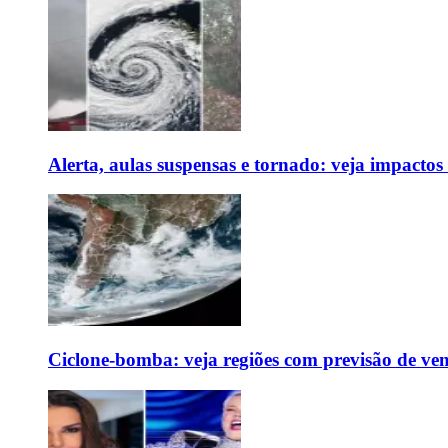
Alerta, aulas suspensas e tornado: veja impactos
Ciclone-bomba: veja regiões com previsão de ven