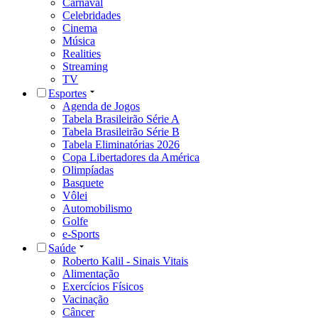
Carnaval
Celebridades
Cinema
Música
Realities
Streaming
TV
Esportes
Agenda de Jogos
Tabela Brasileirão Série A
Tabela Brasileirão Série B
Tabela Eliminatórias 2026
Copa Libertadores da América
Olimpíadas
Basquete
Vôlei
Automobilismo
Golfe
e-Sports
Saúde
Roberto Kalil - Sinais Vitais
Alimentação
Exercícios Físicos
Vacinação
Câncer