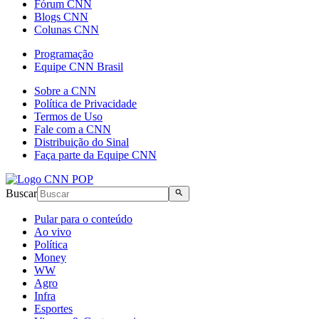
Fórum CNN
Blogs CNN
Colunas CNN
Programação
Equipe CNN Brasil
Sobre a CNN
Política de Privacidade
Termos de Uso
Fale com a CNN
Distribuição do Sinal
Faça parte da Equipe CNN
Buscar
Pular para o conteúdo
Ao vivo
Política
Money
WW
Agro
Infra
Esportes