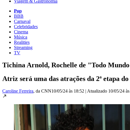
Viagem & Gastronomia
Pop
BBB
Carnaval
Celebridades
Cinema
Música
Realities
Streaming
TV
Tichina Arnold, Rochelle de "Todo Mundo 
Atriz será uma das atrações da 2ª etapa d
Caroline Ferreira
, da CNN
10/05/24 às 18:52
|
Atualizado
10/05/24 às