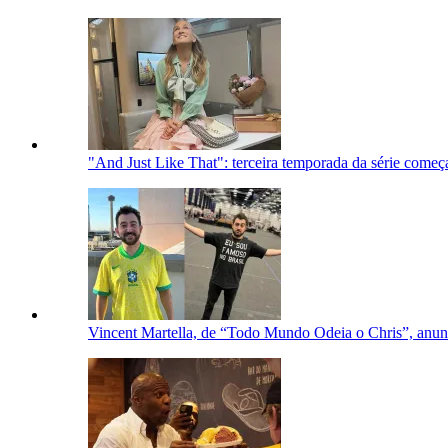
"And Just Like That": terceira temporada da série começa
Vincent Martella, de “Todo Mundo Odeia o Chris”, anun