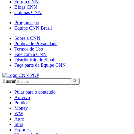
Fórum CNN
Blogs CNN
Colunas CNN
Programação
Equipe CNN Brasil
Sobre a CNN
Política de Privacidade
Termos de Uso
Fale com a CNN
Distribuição do Sinal
Faça parte da Equipe CNN
Buscar
Pular para o conteúdo
Ao vivo
Política
Money
WW
Agro
Infra
Esportes