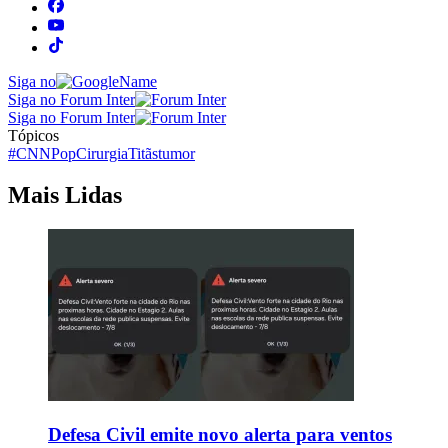
Siga no
Siga no Forum Inter
Siga no Forum Inter
Tópicos
#CNNPop
Cirurgia
Titãs
tumor
Mais Lidas
Defesa Civil emite novo alerta para ventos