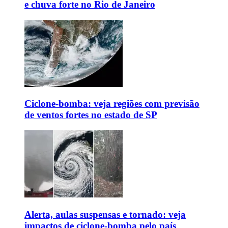
e chuva forte no Rio de Janeiro
Ciclone-bomba: veja regiões com previsão
de ventos fortes no estado de SP
Alerta, aulas suspensas e tornado: veja
impactos de ciclone-bomba pelo país