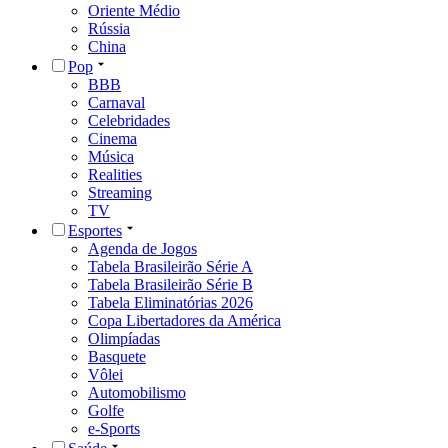
Oriente Médio
Rússia
China
Pop
BBB
Carnaval
Celebridades
Cinema
Música
Realities
Streaming
TV
Esportes
Agenda de Jogos
Tabela Brasileirão Série A
Tabela Brasileirão Série B
Tabela Eliminatórias 2026
Copa Libertadores da América
Olimpíadas
Basquete
Vôlei
Automobilismo
Golfe
e-Sports