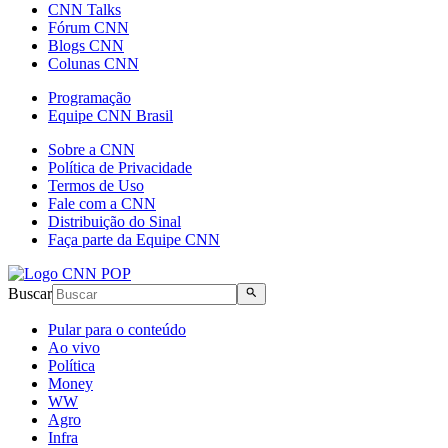
CNN Talks
Fórum CNN
Blogs CNN
Colunas CNN
Programação
Equipe CNN Brasil
Sobre a CNN
Política de Privacidade
Termos de Uso
Fale com a CNN
Distribuição do Sinal
Faça parte da Equipe CNN
Buscar
Pular para o conteúdo
Ao vivo
Política
Money
WW
Agro
Infra