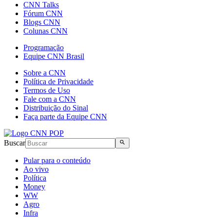
CNN Talks
Fórum CNN
Blogs CNN
Colunas CNN
Programação
Equipe CNN Brasil
Sobre a CNN
Política de Privacidade
Termos de Uso
Fale com a CNN
Distribuição do Sinal
Faça parte da Equipe CNN
Buscar
Pular para o conteúdo
Ao vivo
Política
Money
WW
Agro
Infra