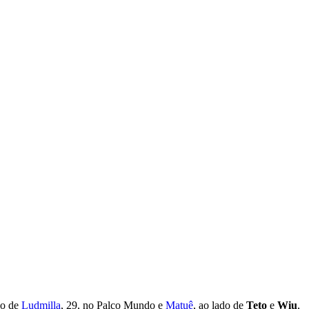
ção de
Ludmilla
, 29, no Palco Mundo e
Matuê
, ao lado de
Teto
e
Wiu
,