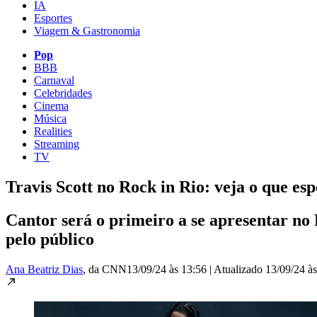
IA
Esportes
Viagem & Gastronomia
Pop
BBB
Carnaval
Celebridades
Cinema
Música
Realities
Streaming
TV
Travis Scott no Rock in Rio: veja o que es
Cantor será o primeiro a se apresentar n
pelo público
Ana Beatriz Dias
, da CNN
13/09/24 às 13:56
|
Atualizado
13/09/24 à