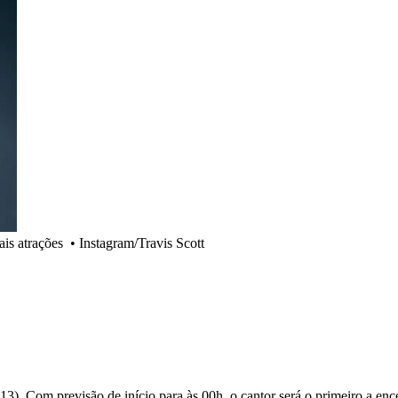
ais atrações
•
Instagram/Travis Scott
(13). Com previsão de início para às 00h, o cantor será o primeiro a enc