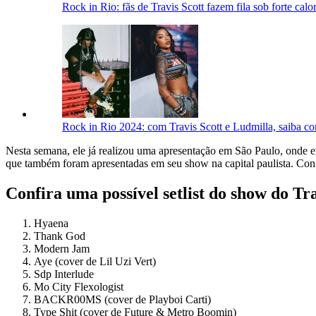
Rock in Rio: fãs de Travis Scott fazem fila sob forte calo
Rock in Rio 2024: com Travis Scott e Ludmilla, saiba co
Nesta semana, ele já realizou uma apresentação em São Paulo, onde en
que também foram apresentadas em seu show na capital paulista. Co
Confira uma possível setlist do show do Tr
Hyaena
Thank God
Modern Jam
Aye (cover de Lil Uzi Vert)
Sdp Interlude
Mo City Flexologist
BACKR00MS (cover de Playboi Carti)
Type Shit (cover de Future & Metro Boomin)