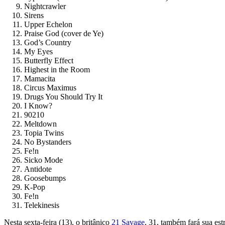
Nightcrawler
Sirens
Upper Echelon
Praise God (cover de Ye)
God’s Country
My Eyes
Butterfly Effect
Highest in the Room
Mamacita
Circus Maximus
Drugs You Should Try It
I Know?
90210
Meltdown
Topia Twins
No Bystanders
Fe!n
Sicko Mode
Antidote
Goosebumps
K-Pop
Fe!n
Telekinesis
Nesta sexta-feira (13), o britânico
21 Savage
, 31, também fará sua estr