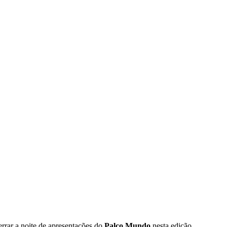
errar a noite de apresentações do
Palco Mundo
nesta edição.