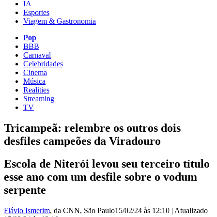
IA
Esportes
Viagem & Gastronomia
Pop
BBB
Carnaval
Celebridades
Cinema
Música
Realities
Streaming
TV
Tricampeã: relembre os outros dois
desfiles campeões da Viradouro
Escola de Niterói levou seu terceiro título
esse ano com um desfile sobre o vodum
serpente
Flávio Ismerim
, da CNN
, São Paulo
15/02/24 às 12:10
|
Atualizado