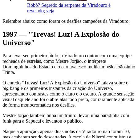
Robô? Segredo da serpente da Viradouro é
revelado; veja
Relembre abaixo como foram os desfiles campeões da Viradouro:
1997 — "Trevas! Luz! A Explosão do
Universo"
Para levar seu primeiro título, a Viradouro contou com uma equipe
recheada de estrelas, como Mestre Jorjão, o intérprete
Dominguinhos do Estácio e o carnavalesco multicampeão Joãosinho
Trinta.
O enredo "Trevas! Luz! A Explosão do Universo" falava sobre o
big bang e os primeiros instantes da criação do Universo,
apresentando contrastes como o claro e o escuro. A grande sensação
visual daquele ano foi o abre-alas todo preto, cor raramente aplicada
de forma monocromática nos desfiles.
Mestre Jorjão também tinha um trunfo: levou uma paradinha com
funk para a Sapucaí e levantou o público.
Naquela apuração, apenas duas notas da Viradouro não foram 10,
mas acabaram sendo descartadas. A escola de Niterói conquistou a