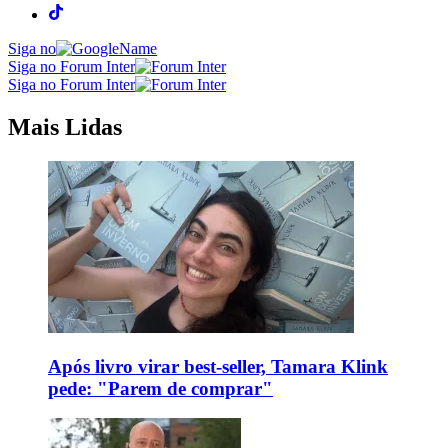
Siga no
Siga no Forum Inter
Siga no Forum Inter
Mais Lidas
Após livro virar best-seller, Tamara Klink
pede: "Parem de comprar"