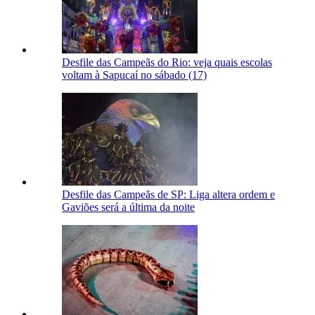
Desfile das Campeãs do Rio: veja quais escolas
voltam à Sapucaí no sábado (17)
Desfile das Campeãs de SP: Liga altera ordem e
Gaviões será a última da noite