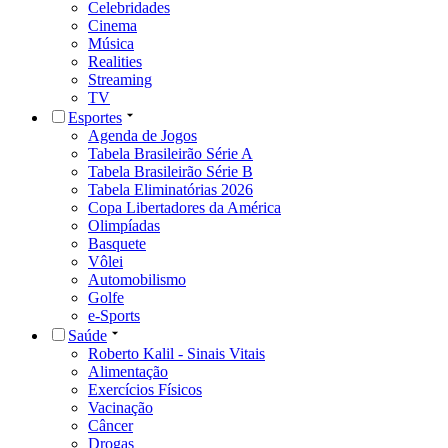
Celebridades
Cinema
Música
Realities
Streaming
TV
Esportes
Agenda de Jogos
Tabela Brasileirão Série A
Tabela Brasileirão Série B
Tabela Eliminatórias 2026
Copa Libertadores da América
Olimpíadas
Basquete
Vôlei
Automobilismo
Golfe
e-Sports
Saúde
Roberto Kalil - Sinais Vitais
Alimentação
Exercícios Físicos
Vacinação
Câncer
Drogas