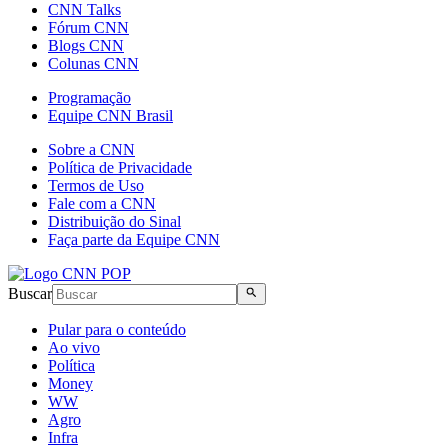
CNN Talks
Fórum CNN
Blogs CNN
Colunas CNN
Programação
Equipe CNN Brasil
Sobre a CNN
Política de Privacidade
Termos de Uso
Fale com a CNN
Distribuição do Sinal
Faça parte da Equipe CNN
Buscar
Pular para o conteúdo
Ao vivo
Política
Money
WW
Agro
Infra