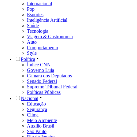
Internacional
Pop
Esportes
Inteligência Artificial
Saúde
Tecnologia
Viagem & Gastronomia
Auto
Comportamento
Style
Política
Índice CNN
Governo Lula
Câmara dos Deputados
Senado Federal
Supremo Tribunal Federal
Políticas Públicas
Nacional
Educação
Segurança
Clima
Meio Ambiente
Auxílio Brasil
São Paulo
Rio de Janeiro