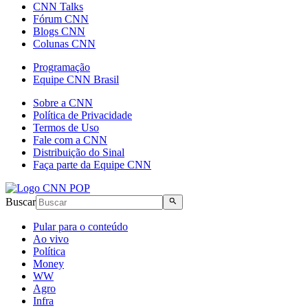
CNN Talks
Fórum CNN
Blogs CNN
Colunas CNN
Programação
Equipe CNN Brasil
Sobre a CNN
Política de Privacidade
Termos de Uso
Fale com a CNN
Distribuição do Sinal
Faça parte da Equipe CNN
Buscar
Pular para o conteúdo
Ao vivo
Política
Money
WW
Agro
Infra