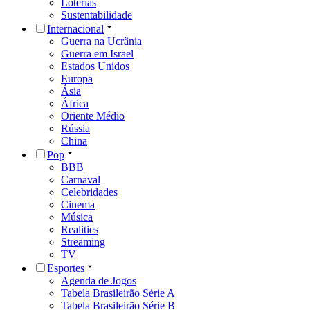
Loterias
Sustentabilidade
Internacional
Guerra na Ucrânia
Guerra em Israel
Estados Unidos
Europa
Ásia
África
Oriente Médio
Rússia
China
Pop
BBB
Carnaval
Celebridades
Cinema
Música
Realities
Streaming
TV
Esportes
Agenda de Jogos
Tabela Brasileirão Série A
Tabela Brasileirão Série B