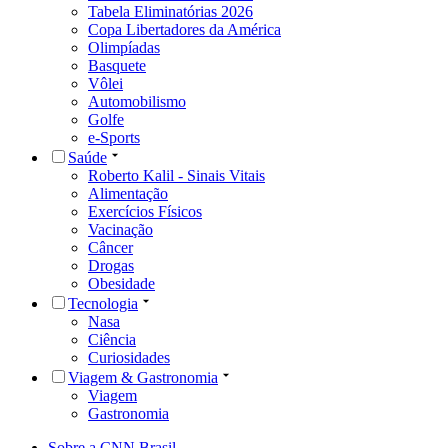
Tabela Eliminatórias 2026
Copa Libertadores da América
Olimpíadas
Basquete
Vôlei
Automobilismo
Golfe
e-Sports
Saúde
Roberto Kalil - Sinais Vitais
Alimentação
Exercícios Físicos
Vacinação
Câncer
Drogas
Obesidade
Tecnologia
Nasa
Ciência
Curiosidades
Viagem & Gastronomia
Viagem
Gastronomia
Sobre a CNN Brasil