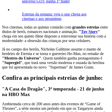
universo GOT ganha 1º trailer
Estreias da semana: veja o que chega aos
cinemas e aos streamings
Nos cinemas, todas as quintas contarão com
grandes estreias
entre
títulos de herói, romances nacionais e animação.
"
Toy Story
"
chega em seu quinto filme disposto a reinventar sua história com a
modernidade: a obsessão das crianças por seus celulares.
Já no campo dos heróis, Nicholas Galitizne assume o manto de
herdeiro de Eternia e se torna o guerreiro He-Man, no remake de
"Mestres do Universo"
. Quem também ganha protagonismo é
"Supergirl"
, que trará uma versão moderna e ousada da heróina
que foi apresentada no novo "Superman" de James Gunn.
Confira as principais estreias de junho:
"A Casa do Dragão", 3ª temporada - 21 de junho
na HBO Max
Ambientada cerca de 200 anos antes dos eventos de “Game of
Thrones”, a série mostra um período em que os Targaryen ainda