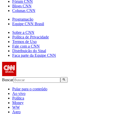
Fórum CNN
Blogs CNN
Colunas CNN
Programação
Equipe CNN Brasil
Sobre a CNN
Política de Privacidade
Termos de Uso
Fale com a CNN
Distribuição do Sinal
Faça parte da Equipe CNN
Buscar
Pular para o conteúdo
Ao vivo
Política
Money
WW
Agro