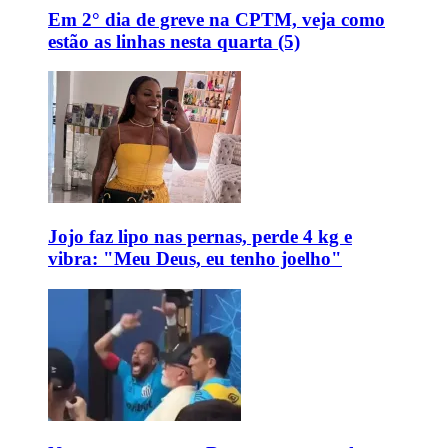
Em 2° dia de greve na CPTM, veja como
estão as linhas nesta quarta (5)
Jojo faz lipo nas pernas, perde 4 kg e
vibra: "Meu Deus, eu tenho joelho"