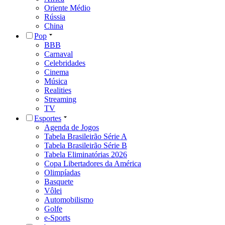
Oriente Médio
Rússia
China
Pop
BBB
Carnaval
Celebridades
Cinema
Música
Realities
Streaming
TV
Esportes
Agenda de Jogos
Tabela Brasileirão Série A
Tabela Brasileirão Série B
Tabela Eliminatórias 2026
Copa Libertadores da América
Olimpíadas
Basquete
Vôlei
Automobilismo
Golfe
e-Sports