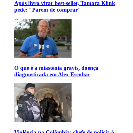
Após livro virar best-seller, Tamara Klink
pede: "Parem de comprar"
O que é a miastenia gravis, doença
diagnosticada em Alex Escobar
Violência na Colômbia: chefe de polícia é