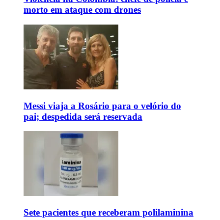
morto em ataque com drones
Messi viaja a Rosário para o velório do
pai; despedida será reservada
Sete pacientes que receberam polilaminina