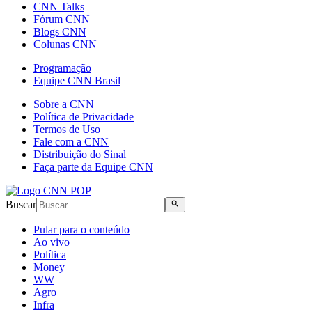
CNN Talks
Fórum CNN
Blogs CNN
Colunas CNN
Programação
Equipe CNN Brasil
Sobre a CNN
Política de Privacidade
Termos de Uso
Fale com a CNN
Distribuição do Sinal
Faça parte da Equipe CNN
Buscar
Pular para o conteúdo
Ao vivo
Política
Money
WW
Agro
Infra