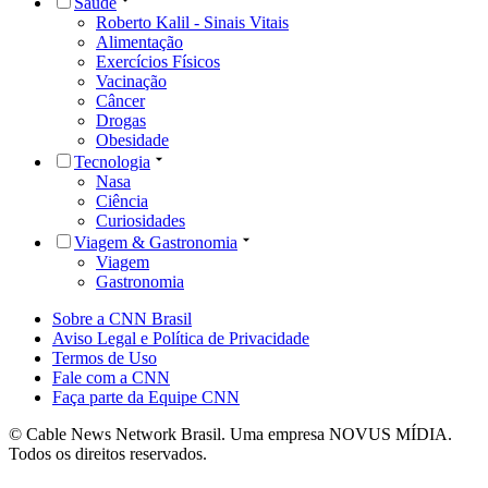
Saúde
Roberto Kalil - Sinais Vitais
Alimentação
Exercícios Físicos
Vacinação
Câncer
Drogas
Obesidade
Tecnologia
Nasa
Ciência
Curiosidades
Viagem & Gastronomia
Viagem
Gastronomia
Sobre a CNN Brasil
Aviso Legal e Política de Privacidade
Termos de Uso
Fale com a CNN
Faça parte da Equipe CNN
© Cable News Network Brasil. Uma empresa NOVUS MÍDIA.
Todos os direitos reservados.