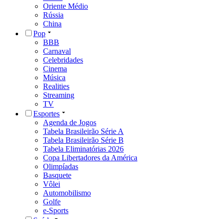
Oriente Médio
Rússia
China
Pop
BBB
Carnaval
Celebridades
Cinema
Música
Realities
Streaming
TV
Esportes
Agenda de Jogos
Tabela Brasileirão Série A
Tabela Brasileirão Série B
Tabela Eliminatórias 2026
Copa Libertadores da América
Olimpíadas
Basquete
Vôlei
Automobilismo
Golfe
e-Sports