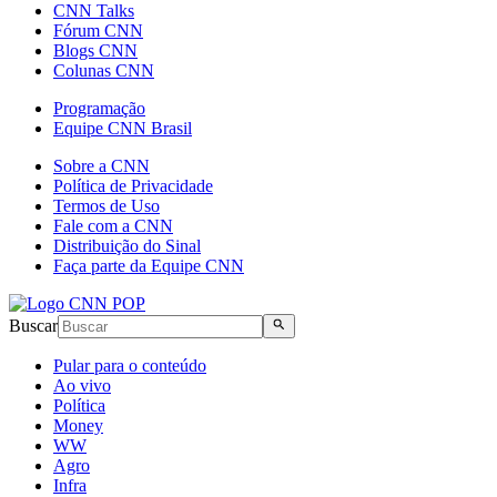
CNN Talks
Fórum CNN
Blogs CNN
Colunas CNN
Programação
Equipe CNN Brasil
Sobre a CNN
Política de Privacidade
Termos de Uso
Fale com a CNN
Distribuição do Sinal
Faça parte da Equipe CNN
Buscar
Pular para o conteúdo
Ao vivo
Política
Money
WW
Agro
Infra