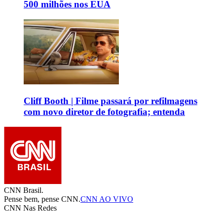
500 milhões nos EUA
Cliff Booth | Filme passará por refilmagens
com novo diretor de fotografia; entenda
CNN Brasil.
Pense bem, pense CNN.
CNN AO VIVO
CNN Nas Redes