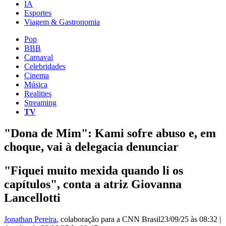
IA
Esportes
Viagem & Gastronomia
Pop
BBB
Carnaval
Celebridades
Cinema
Música
Realities
Streaming
TV
"Dona de Mim": Kami sofre abuso e, em
choque, vai à delegacia denunciar
"Fiquei muito mexida quando li os
capítulos", conta a atriz Giovanna
Lancellotti
Jonathan Pereira
, colaboração para a CNN Brasil
23/09/25 às 08:32
|