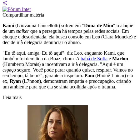
Compartilhar matéria
Kami
(Giovanna Lancellotti) sofreu em "
Dona de Mim
" o ataque
de um
stalker
que a perseguia há tempos pelas redes sociais. Em
choque e desorientada, ela busca consolo em
Leo
(Clara Moneke) e
decide ir à delegacia denunciar o abuso.
"Eu tô aqui, amiga. Eu tô aqui", diz Leo, enquanto Kami, que
também foi demitida da Boaz, chora. A
babá de Sofia
e
Marlon
(Humberto Morais) a incentivam a ir à delegacia. "Aqui é um
espaço seguro. Você pode parar quando quiser, respirar. Vamos no
seu tempo, tá bem?", garante a inspetora.
Pam
(Haonê Thinar) e o
ex,
Ryan
(L7nnon), demonstram empatia e preocupação, criando
um ambiente para que ela se sinta acolhida após o trauma.
Leia mais