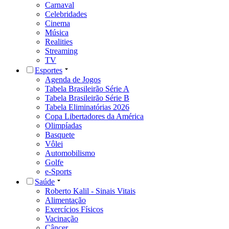
Carnaval
Celebridades
Cinema
Música
Realities
Streaming
TV
Esportes
Agenda de Jogos
Tabela Brasileirão Série A
Tabela Brasileirão Série B
Tabela Eliminatórias 2026
Copa Libertadores da América
Olimpíadas
Basquete
Vôlei
Automobilismo
Golfe
e-Sports
Saúde
Roberto Kalil - Sinais Vitais
Alimentação
Exercícios Físicos
Vacinação
Câncer