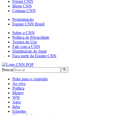
Fórum CNN
Blogs CNN
Colunas CNN
Programação
Equipe CNN Brasil
Sobre a CNN
Política de Privacidade
Termos de Uso
Fale com a CNN
Distribuição do Sinal
Faça parte da Equipe CNN
Buscar
Pular para o conteúdo
Ao vivo
Política
Money
WW
Agro
Infra
Esportes