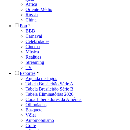
África
Oriente Médio
Rússia
China
Pop
BBB
Carnaval
Celebridades
Cinema
Música
Realities
Streaming
TV
Esportes
Agenda de Jogos
Tabela Brasileirão Série A
Tabela Brasileirão Série B
Tabela Eliminatórias 2026
Copa Libertadores da América
Olimpíadas
Basquete
Vôlei
Automobilismo
Golfe