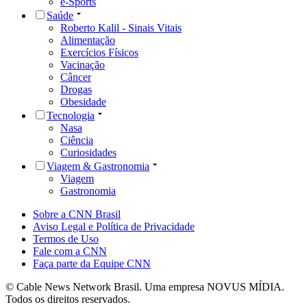
e-Sports
Saúde
Roberto Kalil - Sinais Vitais
Alimentação
Exercícios Físicos
Vacinação
Câncer
Drogas
Obesidade
Tecnologia
Nasa
Ciência
Curiosidades
Viagem & Gastronomia
Viagem
Gastronomia
Sobre a CNN Brasil
Aviso Legal e Política de Privacidade
Termos de Uso
Fale com a CNN
Faça parte da Equipe CNN
© Cable News Network Brasil. Uma empresa NOVUS MÍDIA.
Todos os direitos reservados.