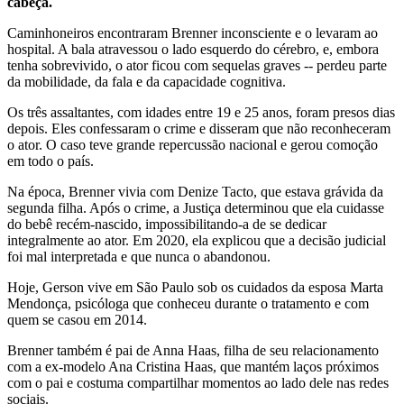
cabeça.
Caminhoneiros encontraram Brenner inconsciente e o levaram ao
hospital. A bala atravessou o lado esquerdo do cérebro, e, embora
tenha sobrevivido, o ator ficou com sequelas graves -- perdeu parte
da mobilidade, da fala e da capacidade cognitiva.
Os três assaltantes, com idades entre 19 e 25 anos, foram presos dias
depois. Eles confessaram o crime e disseram que não reconheceram
o ator. O caso teve grande repercussão nacional e gerou comoção
em todo o país.
Na época, Brenner vivia com Denize Tacto, que estava grávida da
segunda filha. Após o crime, a Justiça determinou que ela cuidasse
do bebê recém-nascido, impossibilitando-a de se dedicar
integralmente ao ator. Em 2020, ela explicou que a decisão judicial
foi mal interpretada e que nunca o abandonou.
Hoje, Gerson vive em São Paulo sob os cuidados da esposa Marta
Mendonça, psicóloga que conheceu durante o tratamento e com
quem se casou em 2014.
Brenner também é pai de Anna Haas, filha de seu relacionamento
com a ex-modelo Ana Cristina Haas, que mantém laços próximos
com o pai e costuma compartilhar momentos ao lado dele nas redes
sociais.