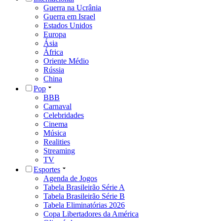
Guerra na Ucrânia
Guerra em Israel
Estados Unidos
Europa
Ásia
África
Oriente Médio
Rússia
China
Pop
BBB
Carnaval
Celebridades
Cinema
Música
Realities
Streaming
TV
Esportes
Agenda de Jogos
Tabela Brasileirão Série A
Tabela Brasileirão Série B
Tabela Eliminatórias 2026
Copa Libertadores da América