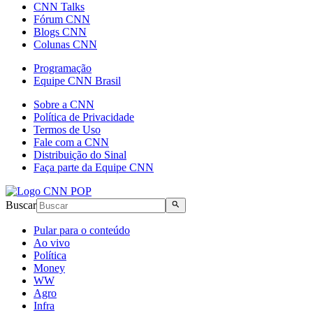
CNN Talks
Fórum CNN
Blogs CNN
Colunas CNN
Programação
Equipe CNN Brasil
Sobre a CNN
Política de Privacidade
Termos de Uso
Fale com a CNN
Distribuição do Sinal
Faça parte da Equipe CNN
Buscar
Pular para o conteúdo
Ao vivo
Política
Money
WW
Agro
Infra