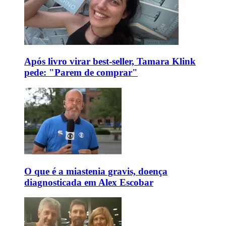
Após livro virar best-seller, Tamara Klink
pede: "Parem de comprar"
O que é a miastenia gravis, doença
diagnosticada em Alex Escobar