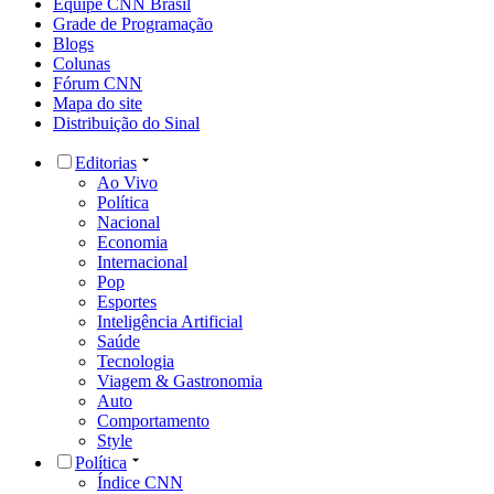
Equipe CNN Brasil
Grade de Programação
Blogs
Colunas
Fórum CNN
Mapa do site
Distribuição do Sinal
Editorias
Ao Vivo
Política
Nacional
Economia
Internacional
Pop
Esportes
Inteligência Artificial
Saúde
Tecnologia
Viagem & Gastronomia
Auto
Comportamento
Style
Política
Índice CNN