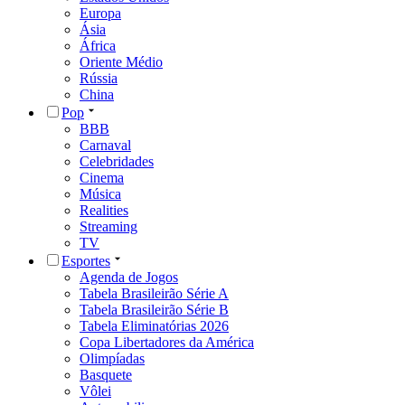
Europa
Ásia
África
Oriente Médio
Rússia
China
Pop
BBB
Carnaval
Celebridades
Cinema
Música
Realities
Streaming
TV
Esportes
Agenda de Jogos
Tabela Brasileirão Série A
Tabela Brasileirão Série B
Tabela Eliminatórias 2026
Copa Libertadores da América
Olimpíadas
Basquete
Vôlei