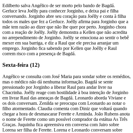
Edilberto salva Angélico de ser morto pelo bando de Bagdá.
Gerluce leva Joélly para conhecer Jorginho, e deixa pai e filha
conversando. Jorginho abre seu coração para Joélly e conta à filha
todos os males que fez a Gerluce. Joélly afirma para Jorginho que a
mãe tem razão ao dizer que não lhe quer por perto. Jorginho chora
com a reação de Joélly. Joélly demonstra a Kellen que não acredita
no arrependimento de Jorginho. Joélly se emociona ao sentir o bebê
mexer em sua barriga, e diz a Raul que ele precisa arranjar um
emprego. Jorginho fica sabendo por Kellen que Joélly e Raul
correm risco com a presença de Bagdá.
Sexta-feira (12)
Angélico se consulta com José Maria para sondar sobre os remédios,
mas o médico não dá nenhuma informação. Bagdá se sente
pressionado por Jorginho a liberar Raul para andar livre na
Chacrinha. Joélly reage com hostilidade à boa intenção de Jorginho
em livrar Raul das ameaças de Bagdá. Leonardo aborda Viviane e
os dois conversam. Zenilda se preocupa com Leonardo ao notar o
filho atormentado. Claudia comenta com Diniz que voltará quando
chegar a hora de desmascarar Ferette e Arminda. João Rubens anota
o nome de Ferette como um possível comprador da estátua As Três
Graças. Juquinha fica apreensiva em conversa com Jairo sobre
Lorena ser filha de Ferette. Lorena e Leonardo conversam sobre