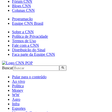
Fórum CNN
Blogs CNN
Colunas CNN
Programação
Equipe CNN Brasil
Sobre a CNN
Política de Privacidade
Termos de Uso
Fale com a CNN
Distribuição do Sinal
Faça parte da Equipe CNN
Buscar
Pular para o conteúdo
Ao vivo
Política
Money
WW
Agro
Infra
Esportes