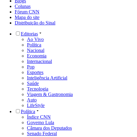
Blogs
Colunas
Fórum CNN
Mapa do site
Distribuição do Sinal
Editorias
Ao Vivo
Política
Nacional
Economia
Internacional
Pop
Esportes
Inteligência Artificial
Saúde
Tecnologia
Viagem & Gastronomia
Auto
LifeStyle
Política
Índice CNN
Governo Lula
Câmara dos Deputados
Senado Federal