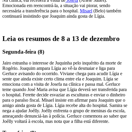
Na clínica, ela receberá a visita de
Josefa
(Arlete Salles).
Emocionada em reencontrá-la, a situação vai piorar, sendo
necessária a transferência para o hospital.
Misael
(Belo) também
continuará insistindo que Joaquim ainda gosta de Lígia.
Leia os resumos de 8 a 13 de dezembro
Segunda-feira (8)
Jairo estranha o interesse de Juquinha pelo inquérito da morte de
Rogério. Joaquim ampara Lígia ao vê-la desmaiar e liga para
Gerluce avisando do ocorrido. Viviane chega para acudir Lígia e
sente que ainda existe certo clima entre ela e Joaquim. Lígia se
emociona com a visita de Josefa na clínica e passa mal. Gerluce
teme quando José Maria avisa que Lígia deverá ser transferida para
o hospital. Ferette decide esvaziar as esculturas e enviar o dinheiro
para o paraíso fiscal. Misael insiste em afirmar para Joaquim que o
amigo ainda gosta de Lígia. Lígia recebe alta do hospital. Samira se
nega a ajudar Joélly. Joélly enfrenta o grupo de meninas da escola,
ameaçando denunciá-las à polícia. Gerluce comemora ao saber que
Joélly voltará à escola, mas nota que a filha está diferente.