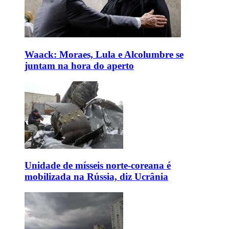
Waack: Moraes, Lula e Alcolumbre se
juntam na hora do aperto
Unidade de mísseis norte-coreana é
mobilizada na Rússia, diz Ucrânia