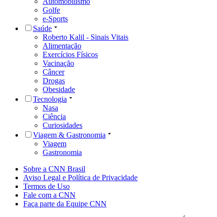
Automobilismo
Golfe
e-Sports
Saúde
Roberto Kalil - Sinais Vitais
Alimentação
Exercícios Físicos
Vacinação
Câncer
Drogas
Obesidade
Tecnologia
Nasa
Ciência
Curiosidades
Viagem & Gastronomia
Viagem
Gastronomia
Sobre a CNN Brasil
Aviso Legal e Política de Privacidade
Termos de Uso
Fale com a CNN
Faça parte da Equipe CNN