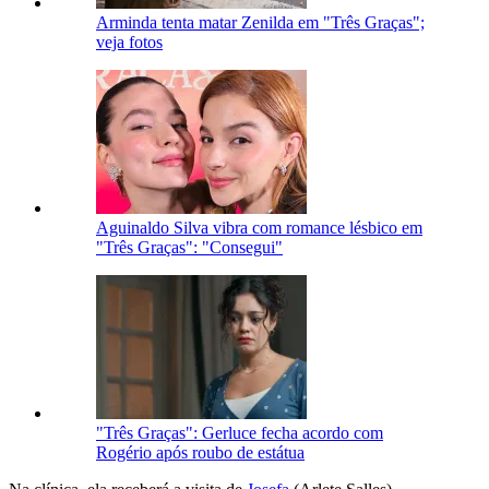
Arminda tenta matar Zenilda em "Três Graças";
veja fotos
Aguinaldo Silva vibra com romance lésbico em
"Três Graças": "Consegui"
"Três Graças": Gerluce fecha acordo com
Rogério após roubo de estátua