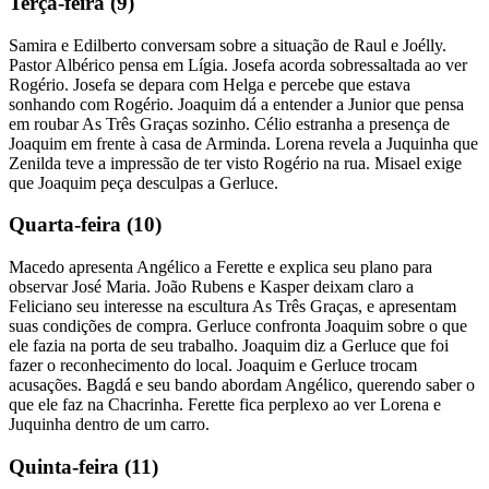
Terça-feira (9)
Samira e Edilberto conversam sobre a situação de Raul e Joélly.
Pastor Albérico pensa em Lígia. Josefa acorda sobressaltada ao ver
Rogério. Josefa se depara com Helga e percebe que estava
sonhando com Rogério. Joaquim dá a entender a Junior que pensa
em roubar As Três Graças sozinho. Célio estranha a presença de
Joaquim em frente à casa de Arminda. Lorena revela a Juquinha que
Zenilda teve a impressão de ter visto Rogério na rua. Misael exige
que Joaquim peça desculpas a Gerluce.
Quarta-feira (10)
Macedo apresenta Angélico a Ferette e explica seu plano para
observar José Maria. João Rubens e Kasper deixam claro a
Feliciano seu interesse na escultura As Três Graças, e apresentam
suas condições de compra. Gerluce confronta Joaquim sobre o que
ele fazia na porta de seu trabalho. Joaquim diz a Gerluce que foi
fazer o reconhecimento do local. Joaquim e Gerluce trocam
acusações. Bagdá e seu bando abordam Angélico, querendo saber o
que ele faz na Chacrinha. Ferette fica perplexo ao ver Lorena e
Juquinha dentro de um carro.
Quinta-feira (11)