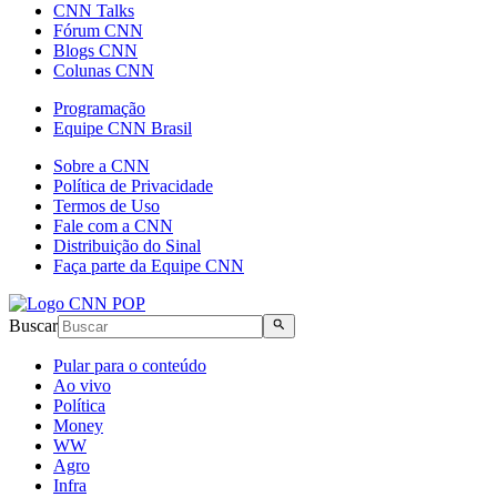
CNN Talks
Fórum CNN
Blogs CNN
Colunas CNN
Programação
Equipe CNN Brasil
Sobre a CNN
Política de Privacidade
Termos de Uso
Fale com a CNN
Distribuição do Sinal
Faça parte da Equipe CNN
Buscar
Pular para o conteúdo
Ao vivo
Política
Money
WW
Agro
Infra