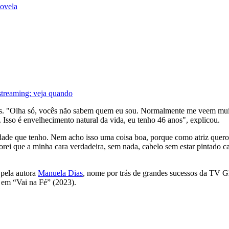
novela
 streaming; veja quando
s. "Olha só, vocês não sabem quem eu sou. Normalmente me veem muit
. Isso é envelhecimento natural da vida, eu tenho 46 anos", explicou.
dade que tenho. Nem acho isso uma coisa boa, porque como atriz quer
i que a minha cara verdadeira, sem nada, cabelo sem estar pintado ca
 pela autora
Manuela Dias
, nome por trás de grandes sucessos da TV 
 em “Vai na Fé” (2023).