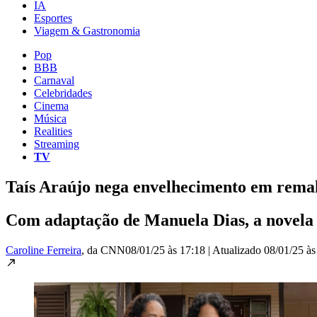
IA
Esportes
Viagem & Gastronomia
Pop
BBB
Carnaval
Celebridades
Cinema
Música
Realities
Streaming
TV
Taís Araújo nega envelhecimento em rema
Com adaptação de Manuela Dias, a novela 
Caroline Ferreira
, da CNN
08/01/25 às 17:18
|
Atualizado
08/01/25 às