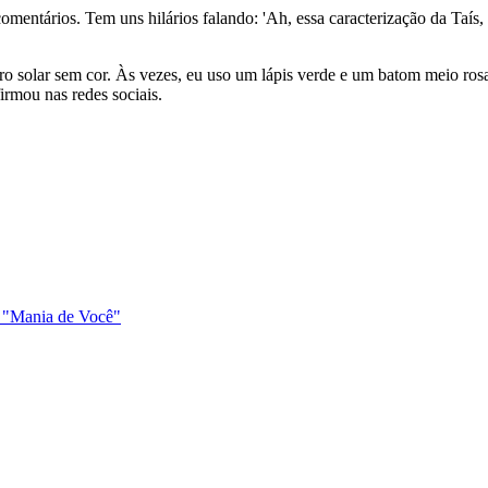
s comentários. Tem uns hilários falando: 'Ah, essa caracterização da Taí
o solar sem cor. Às vezes, eu uso um lápis verde e um batom meio ros
firmou nas redes sociais.
r "Mania de Você"