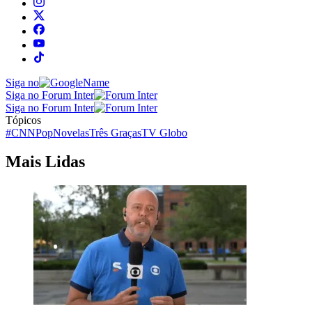
Siga no
Siga no Forum Inter
Siga no Forum Inter
Tópicos
#CNNPop
Novelas
Três Graças
TV Globo
Mais Lidas