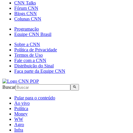
CNN Talks
Fórum CNN
Blogs CNN
Colunas CNN
Programação
Equipe CNN Brasil
Sobre a CNN
Política de Privacidade
Termos de Uso
Fale com a CNN
Distribuição do Sinal
Faça parte da Equipe CNN
Buscar
Pular para o conteúdo
Ao vivo
Política
Money
WW
Agro
Infra