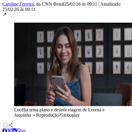
Caroline Ferreira
, da CNN Brasil
25/02/26 às 09:11
|
Atualizado
25/02/26 às 09:11
Lucélia arma plano e destrói viagem de Lorena e
Juquinha
•
Reprodução/Globoplay