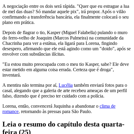
A negociação entre os dois será rápida. "Quer que eu estrague a lua
de mel das duas? Só mandar aquele pix", irá propor. Após o vilão
confirmando a transferência bancária, ela finalmente colocará o seu
plano em prática.
Depois de flagrar o tio, Kasper (Miguel Falabella) pulando o muro
do ferro-velho de Joaquim (Marcos Palmeira) na comunidade da
Chacrinha para ver a estátua, ela ligará para Lorena, fingindo
desespero, afirmando que ele está agindo como um "doido", após se
envolver com substâncias ilícitas.
"Eu estou muito preocupada com o meu tio Kasper, sabe? Ele deve
estar metido em alguma coisa errada. Certeza que é droga",
inventará.
A mentira não termina por aí,
Lucélia
também enviará fotos para o
casal, alegando que a galeria de arte recebeu ameaças de um perfil
falso, dizendo que é preciso ter cuidado com a polícia.
Lorena, então, convencerá Juquinha a abandonar o
clima de
romance
, retornando às pressas para São Paulo.
Leia o resumo do capítulo desta quarta-
feira (25)