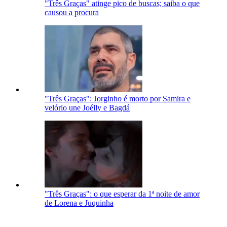
"Três Graças" atinge pico de buscas; saiba o que
causou a procura
"Três Graças": Jorginho é morto por Samira e
velório une Joélly e Bagdá
"Três Graças": o que esperar da 1ª noite de amor
de Lorena e Juquinha