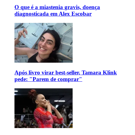
O que é a miastenia gravis, doença
diagnosticada em Alex Escobar
Após livro virar best-seller, Tamara Klink
pede: "Parem de comprar"