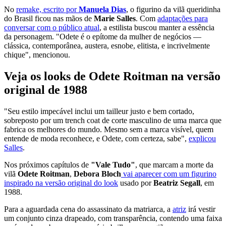
No
remake, escrito por
Manuela Dias
, o figurino da vilã queridinha
do Brasil ficou nas mãos de
Marie Salles
. Com
adaptações para
conversar com o público atual
, a estilista buscou manter a essência
da personagem. "Odete é o epítome da mulher de negócios —
clássica, contemporânea, austera, esnobe, elitista, e incrivelmente
chique", mencionou.
Veja os looks de Odete Roitman na versão
original de 1988
"Seu estilo impecável inclui um tailleur justo e bem cortado,
sobreposto por um trench coat de corte masculino de uma marca que
fabrica os melhores do mundo. Mesmo sem a marca visível, quem
entende de moda reconhece, e Odete, com certeza, sabe",
explicou
Salles
.
Nos próximos capítulos de
"Vale Tudo"
, que marcam a morte da
vilã
Odete Roitman
,
Debora Bloch
vai aparecer com um figurino
inspirado na versão original do look
usado por
Beatriz Segall
, em
1988.
Para a aguardada cena do assassinato da matriarca, a
atriz
irá vestir
um conjunto cinza drapeado, com transparência, contendo uma faixa