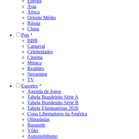
Europa
Ásia
África
Oriente Médio
Rússia
China
Pop
BBB
Carnaval
Celebridades
Cinema
Música
Realities
Streaming
TV
Esportes
Agenda de Jogos
Tabela Brasileirão Série A
Tabela Brasileirão Série B
Tabela Eliminatórias 2026
Copa Libertadores da América
Olimpíadas
Basquete
Vôlei
Automobilismo