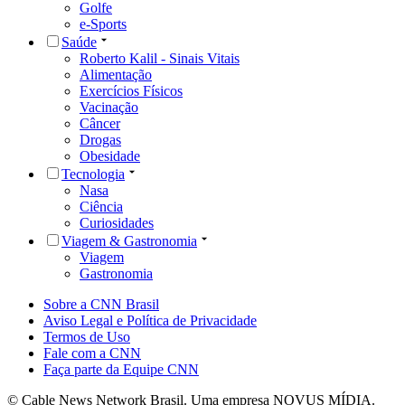
Golfe
e-Sports
Saúde
Roberto Kalil - Sinais Vitais
Alimentação
Exercícios Físicos
Vacinação
Câncer
Drogas
Obesidade
Tecnologia
Nasa
Ciência
Curiosidades
Viagem & Gastronomia
Viagem
Gastronomia
Sobre a CNN Brasil
Aviso Legal e Política de Privacidade
Termos de Uso
Fale com a CNN
Faça parte da Equipe CNN
© Cable News Network Brasil. Uma empresa NOVUS MÍDIA.