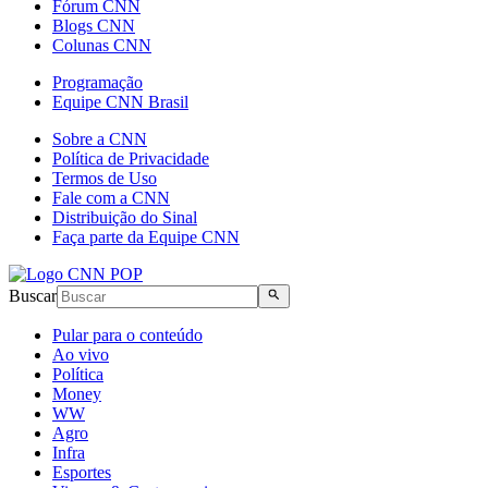
Fórum CNN
Blogs CNN
Colunas CNN
Programação
Equipe CNN Brasil
Sobre a CNN
Política de Privacidade
Termos de Uso
Fale com a CNN
Distribuição do Sinal
Faça parte da Equipe CNN
Buscar
Pular para o conteúdo
Ao vivo
Política
Money
WW
Agro
Infra
Esportes