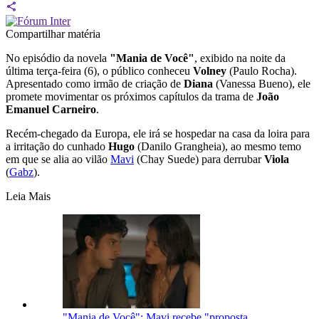
Compartilhar matéria
No episódio da novela
"Mania de Você"
, exibido na noite da
última terça-feira (6), o público conheceu
Volney
(Paulo Rocha).
Apresentado como irmão de criação de
Diana
(Vanessa Bueno), ele
promete movimentar os próximos capítulos da trama de
João
Emanuel Carneiro
.
Recém-chegado da Europa, ele irá se hospedar na casa da loira para
a irritação do cunhado
Hugo
(Danilo Grangheia), ao mesmo temo
em que se alia ao vilão
Mavi
(Chay Suede) para derrubar
Viola
(
Gabz
).
Leia Mais
"Mania de Você": Mavi recebe "proposta