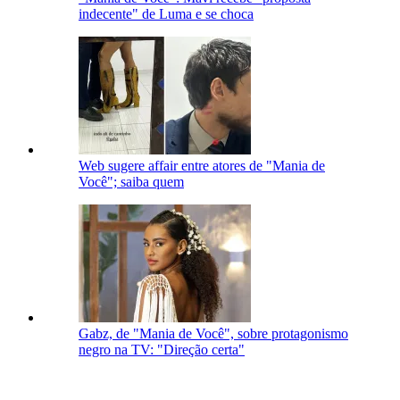
indecente" de Luma e se choca
Web sugere affair entre atores de "Mania de
Você"; saiba quem
Gabz, de "Mania de Você", sobre protagonismo
negro na TV: "Direção certa"