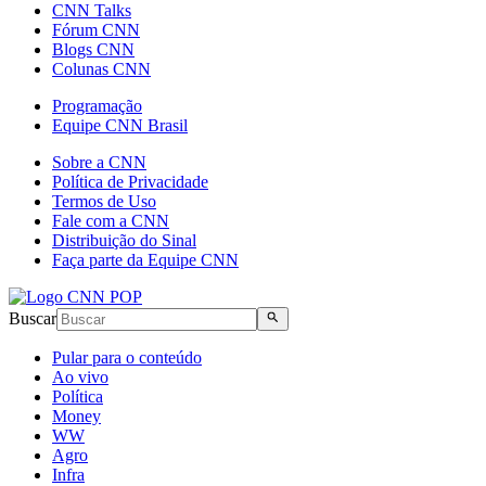
CNN Talks
Fórum CNN
Blogs CNN
Colunas CNN
Programação
Equipe CNN Brasil
Sobre a CNN
Política de Privacidade
Termos de Uso
Fale com a CNN
Distribuição do Sinal
Faça parte da Equipe CNN
Buscar
Pular para o conteúdo
Ao vivo
Política
Money
WW
Agro
Infra