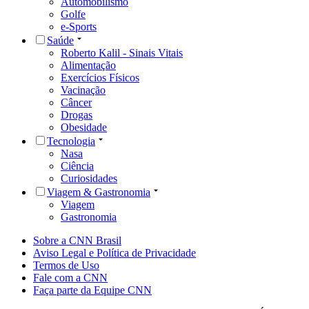
Automobilismo
Golfe
e-Sports
Saúde
Roberto Kalil - Sinais Vitais
Alimentação
Exercícios Físicos
Vacinação
Câncer
Drogas
Obesidade
Tecnologia
Nasa
Ciência
Curiosidades
Viagem & Gastronomia
Viagem
Gastronomia
Sobre a CNN Brasil
Aviso Legal e Política de Privacidade
Termos de Uso
Fale com a CNN
Faça parte da Equipe CNN