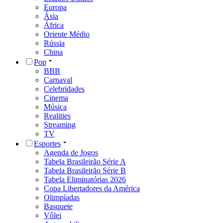
Europa
Ásia
África
Oriente Médio
Rússia
China
Pop
BBB
Carnaval
Celebridades
Cinema
Música
Realities
Streaming
TV
Esportes
Agenda de Jogos
Tabela Brasileirão Série A
Tabela Brasileirão Série B
Tabela Eliminatórias 2026
Copa Libertadores da América
Olimpíadas
Basquete
Vôlei