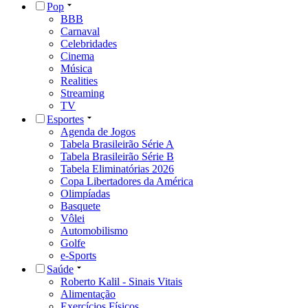
Pop
BBB
Carnaval
Celebridades
Cinema
Música
Realities
Streaming
TV
Esportes
Agenda de Jogos
Tabela Brasileirão Série A
Tabela Brasileirão Série B
Tabela Eliminatórias 2026
Copa Libertadores da América
Olimpíadas
Basquete
Vôlei
Automobilismo
Golfe
e-Sports
Saúde
Roberto Kalil - Sinais Vitais
Alimentação
Exercícios Físicos