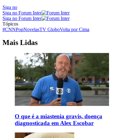
Siga no
Siga no Forum Inter
Siga no Forum Inter
Tópicos
#CNNPop
Novelas
TV Globo
Volta por Cima
Mais Lidas
O que é a miastenia gravis, doença
diagnosticada em Alex Escobar