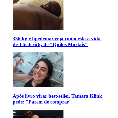
336 kg e lipedema: veja como está a vida
de Thederick, de "Quilos Mortais"
Após livro virar best-seller, Tamara Klink
pede: "Parem de comprar"