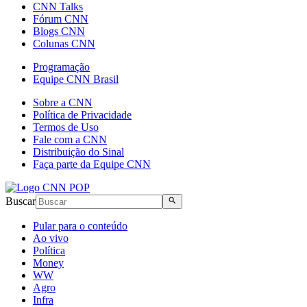
CNN Talks
Fórum CNN
Blogs CNN
Colunas CNN
Programação
Equipe CNN Brasil
Sobre a CNN
Política de Privacidade
Termos de Uso
Fale com a CNN
Distribuição do Sinal
Faça parte da Equipe CNN
Buscar
Pular para o conteúdo
Ao vivo
Política
Money
WW
Agro
Infra