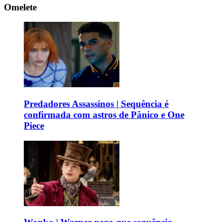
Omelete
Predadores Assassinos | Sequência é
confirmada com astros de Pânico e One
Piece