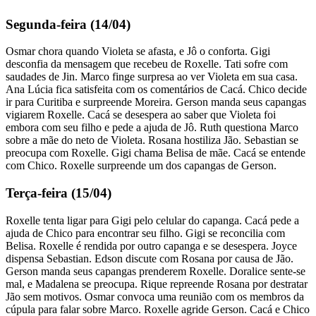
Segunda-feira (14/04)
Osmar chora quando Violeta se afasta, e Jô o conforta. Gigi
desconfia da mensagem que recebeu de Roxelle. Tati sofre com
saudades de Jin. Marco finge surpresa ao ver Violeta em sua casa.
Ana Lúcia fica satisfeita com os comentários de Cacá. Chico decide
ir para Curitiba e surpreende Moreira. Gerson manda seus capangas
vigiarem Roxelle. Cacá se desespera ao saber que Violeta foi
embora com seu filho e pede a ajuda de Jô. Ruth questiona Marco
sobre a mãe do neto de Violeta. Rosana hostiliza Jão. Sebastian se
preocupa com Roxelle. Gigi chama Belisa de mãe. Cacá se entende
com Chico. Roxelle surpreende um dos capangas de Gerson.
Terça-feira (15/04)
Roxelle tenta ligar para Gigi pelo celular do capanga. Cacá pede a
ajuda de Chico para encontrar seu filho. Gigi se reconcilia com
Belisa. Roxelle é rendida por outro capanga e se desespera. Joyce
dispensa Sebastian. Edson discute com Rosana por causa de Jão.
Gerson manda seus capangas prenderem Roxelle. Doralice sente-se
mal, e Madalena se preocupa. Rique repreende Rosana por destratar
Jão sem motivos. Osmar convoca uma reunião com os membros da
cúpula para falar sobre Marco. Roxelle agride Gerson. Cacá e Chico