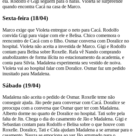
ela. Rodolfo e Gigi seguem para o haras. Violeta se surpreende
quando encontra Cacá na casa de Marco.
Sexta-feira (18/04)
Marco exige que Violeta entregue o neto para Cacá. Rodolfo
convida Gigi para viajar com ele e Belisa. Chico comemora o
reencontro de Cacá com o filho. Osmar conversa com Doralice no
hospital. Violeta não aceita a investida de Marco. Gigi e Rodolfo
contam para Belisa sobre Roxelle. Rafa vê Nando comprando
anabolizantes de forma ilícita no estacionamento da academia, e
conta para Silvia. Madalena experimenta seu vestido de noiva.
Violeta vai ao hospital falar com Doralice. Osmar faz um pedido
inusitado para Madalena.
Sábado (19/04)
Madalena não aceita o pedido de Osmar. Roxelle teme não
conseguir ajuda. Jão pede para conversar com Cacá. Doralice se
preocupa com a conversa que Osmar quer ter com Madalena.
Alberto dorme no quarto de Doralice no hospital. Tati sofre pela
falta de Jin. Chega o dia do casamento de Jão e Madalena. Gigi e
Sebastian contam para Rodolfo e Belisa sobre o que houve com
Roxelle. Doralice, Tati e Cida ajudam Madalena a se arrumar para o
casamento. Neuza se emociona ao ver Jão arrumado para o