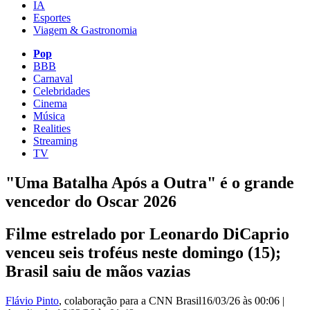
IA
Esportes
Viagem & Gastronomia
Pop
BBB
Carnaval
Celebridades
Cinema
Música
Realities
Streaming
TV
"Uma Batalha Após a Outra" é o grande
vencedor do Oscar 2026
Filme estrelado por Leonardo DiCaprio
venceu seis troféus neste domingo (15);
Brasil saiu de mãos vazias
Flávio Pinto
, colaboração para a CNN Brasil
16/03/26 às 00:06
|