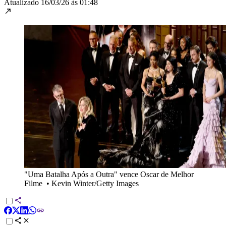
Atualizado
16/03/26 às 01:48
"Uma Batalha Após a Outra" vence Oscar de Melhor
Filme
•
Kevin Winter/Getty Images