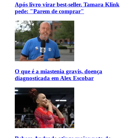
Após livro virar best-seller, Tamara Klink
pede: "Parem de comprar"
O que é a miastenia gravis, doença
diagnosticada em Alex Escobar