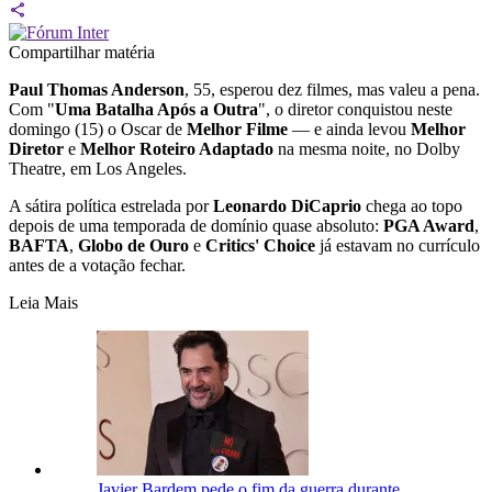
Compartilhar matéria
Paul Thomas Anderson
, 55, esperou dez filmes, mas valeu a pena.
Com "
Uma Batalha Após a Outra
", o diretor conquistou neste
domingo (15) o Oscar de
Melhor Filme
— e ainda levou
Melhor
Diretor
e
Melhor Roteiro Adaptado
na mesma noite, no Dolby
Theatre, em Los Angeles.
A sátira política estrelada por
Leonardo DiCaprio
chega ao topo
depois de uma temporada de domínio quase absoluto:
PGA Award
,
BAFTA
,
Globo de Ouro
e
Critics' Choice
já estavam no currículo
antes de a votação fechar.
Leia Mais
Javier Bardem pede o fim da guerra durante