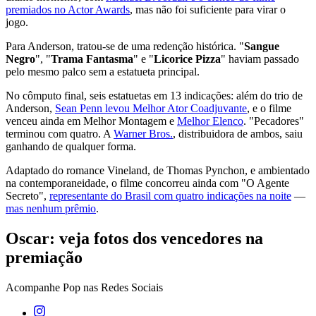
premiados no Actor Awards
, mas não foi suficiente para virar o
jogo.
Para Anderson, tratou-se de uma redenção histórica. "
Sangue
Negro
", "
Trama Fantasma
" e "
Licorice Pizza
" haviam passado
pelo mesmo palco sem a estatueta principal.
No cômputo final, seis estatuetas em 13 indicações: além do trio de
Anderson,
Sean Penn levou Melhor Ator Coadjuvante
, e o filme
venceu ainda em Melhor Montagem e
Melhor Elenco
. "Pecadores"
terminou com quatro. A
Warner Bros.
, distribuidora de ambos, saiu
ganhando de qualquer forma.
Adaptado do romance Vineland, de Thomas Pynchon, e ambientado
na contemporaneidade, o filme concorreu ainda com "O Agente
Secreto",
representante do Brasil com quatro indicações na noite
—
mas nenhum prêmio
.
Oscar: veja fotos dos vencedores na
premiação
Acompanhe
Pop
nas Redes Sociais