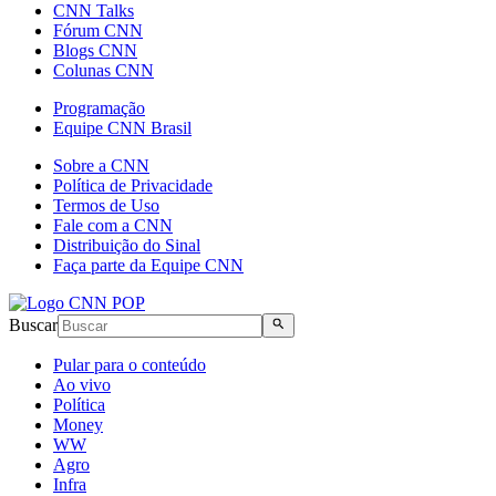
CNN Talks
Fórum CNN
Blogs CNN
Colunas CNN
Programação
Equipe CNN Brasil
Sobre a CNN
Política de Privacidade
Termos de Uso
Fale com a CNN
Distribuição do Sinal
Faça parte da Equipe CNN
Buscar
Pular para o conteúdo
Ao vivo
Política
Money
WW
Agro
Infra