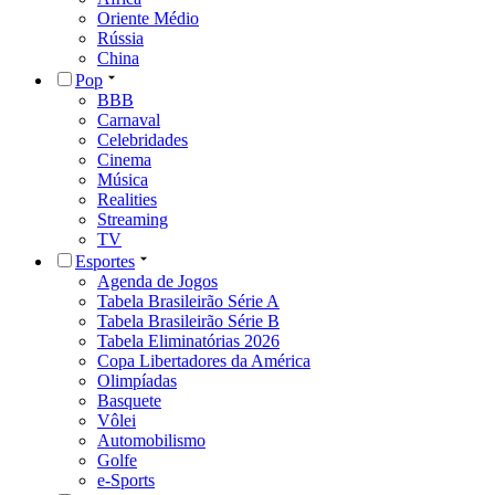
Oriente Médio
Rússia
China
Pop
BBB
Carnaval
Celebridades
Cinema
Música
Realities
Streaming
TV
Esportes
Agenda de Jogos
Tabela Brasileirão Série A
Tabela Brasileirão Série B
Tabela Eliminatórias 2026
Copa Libertadores da América
Olimpíadas
Basquete
Vôlei
Automobilismo
Golfe
e-Sports