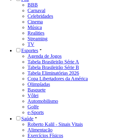
BBB
Carnaval
Celebridades
Cinema
Música
Realities
Streaming
TV
Esportes
Agenda de Jogos
Tabela Brasileirão Série A
Tabela Brasileirão Série B
Tabela Eliminatórias 2026
Copa Libertadores da América
Olimpíadas
Basquete
Vôlei
Automobilismo
Golfe
e-Sports
Saúde
Roberto Kalil - Sinais Vitais
Alimentação
Exercícios Físicos