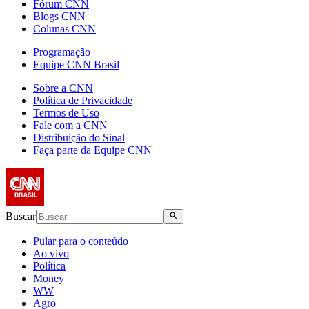
Fórum CNN
Blogs CNN
Colunas CNN
Programação
Equipe CNN Brasil
Sobre a CNN
Política de Privacidade
Termos de Uso
Fale com a CNN
Distribuição do Sinal
Faça parte da Equipe CNN
Buscar
Pular para o conteúdo
Ao vivo
Política
Money
WW
Agro