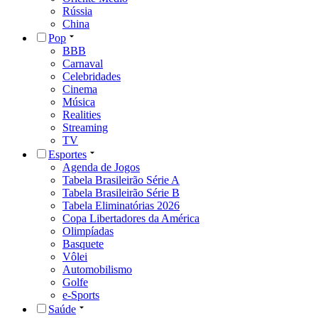
Rússia
China
Pop
BBB
Carnaval
Celebridades
Cinema
Música
Realities
Streaming
TV
Esportes
Agenda de Jogos
Tabela Brasileirão Série A
Tabela Brasileirão Série B
Tabela Eliminatórias 2026
Copa Libertadores da América
Olimpíadas
Basquete
Vôlei
Automobilismo
Golfe
e-Sports
Saúde