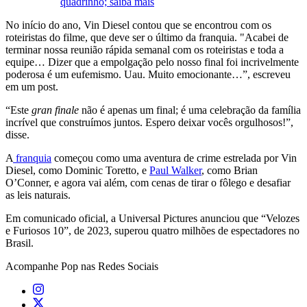
quadrinho; saiba mais
No início do ano, Vin Diesel contou que se encontrou com os
roteiristas do filme, que deve ser o último da franquia. "Acabei de
terminar nossa reunião rápida semanal com os roteiristas e toda a
equipe… Dizer que a empolgação pelo nosso final foi incrivelmente
poderosa é um eufemismo. Uau. Muito emocionante…”, escreveu
em um post.
“Este
gran finale
não é apenas um final; é uma celebração da família
incrível que construímos juntos. Espero deixar vocês orgulhosos!”,
disse.
A
franquia
começou como uma aventura de crime estrelada por Vin
Diesel, como Dominic Toretto, e
Paul Walker
, como Brian
O’Conner, e agora vai além, com cenas de tirar o fôlego e desafiar
as leis naturais.
Em comunicado oficial, a Universal Pictures anunciou que “Velozes
e Furiosos 10”, de 2023, superou quatro milhões de espectadores no
Brasil.
Acompanhe
Pop
nas Redes Sociais