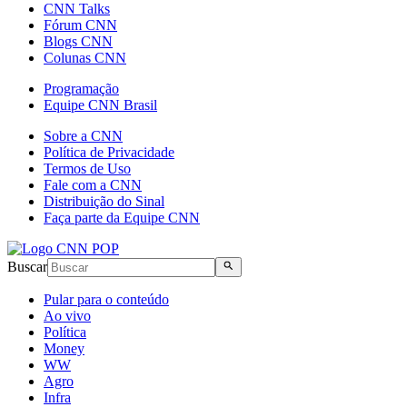
CNN Talks
Fórum CNN
Blogs CNN
Colunas CNN
Programação
Equipe CNN Brasil
Sobre a CNN
Política de Privacidade
Termos de Uso
Fale com a CNN
Distribuição do Sinal
Faça parte da Equipe CNN
Buscar
Pular para o conteúdo
Ao vivo
Política
Money
WW
Agro
Infra