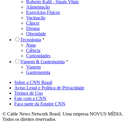
Roberto Kalil - Sinais Vitais
Alimentação
Exercícios Físicos
Vacinação
Câncer
Drogas
Obesidade
Tecnologia
Nasa
Ciência
Curiosidades
Viagem & Gastronomia
Viagem
Gastronomia
Sobre a CNN Brasil
Aviso Legal e Política de Privacidade
Termos de Uso
Fale com a CNN
Faça parte da Equipe CNN
© Cable News Network Brasil. Uma empresa NOVUS MÍDIA.
Todos os direitos reservados.