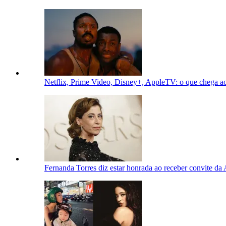
Netflix, Prime Video, Disney+, AppleTV: o que chega ao
Fernanda Torres diz estar honrada ao receber convite d