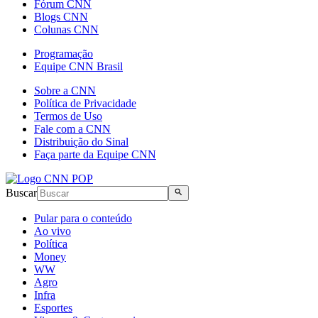
Fórum CNN
Blogs CNN
Colunas CNN
Programação
Equipe CNN Brasil
Sobre a CNN
Política de Privacidade
Termos de Uso
Fale com a CNN
Distribuição do Sinal
Faça parte da Equipe CNN
Buscar
Pular para o conteúdo
Ao vivo
Política
Money
WW
Agro
Infra
Esportes