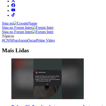
Siga no
Siga no Forum Inter
Siga no Forum Inter
Tópicos
#CNNPop
Anora
Oscar
Prime Video
Mais Lidas