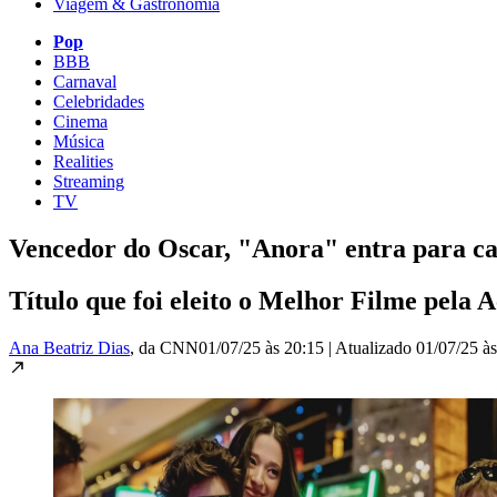
Viagem & Gastronomia
Pop
BBB
Carnaval
Celebridades
Cinema
Música
Realities
Streaming
TV
Vencedor do Oscar, "Anora" entra para ca
Título que foi eleito o Melhor Filme pela
Ana Beatriz Dias
, da CNN
01/07/25 às 20:15
|
Atualizado
01/07/25 à