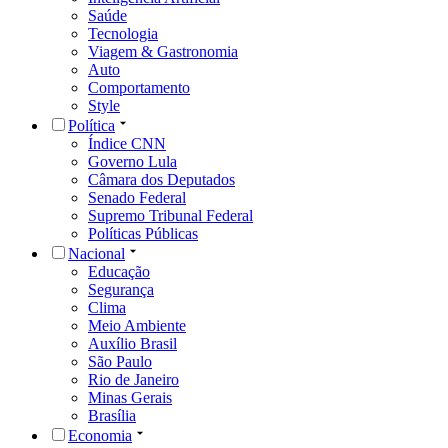
Saúde
Tecnologia
Viagem & Gastronomia
Auto
Comportamento
Style
Política
Índice CNN
Governo Lula
Câmara dos Deputados
Senado Federal
Supremo Tribunal Federal
Políticas Públicas
Nacional
Educação
Segurança
Clima
Meio Ambiente
Auxílio Brasil
São Paulo
Rio de Janeiro
Minas Gerais
Brasília
Economia