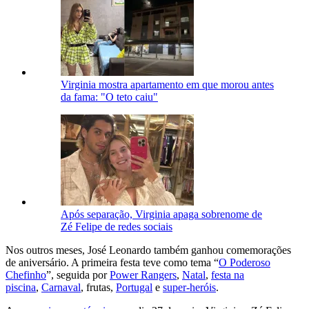
Virginia mostra apartamento em que morou antes
da fama: "O teto caiu"
Após separação, Virginia apaga sobrenome de
Zé Felipe de redes sociais
Nos outros meses, José Leonardo também ganhou comemorações
de aniversário. A primeira festa teve como tema “
O Poderoso
Chefinho
”, seguida por
Power Rangers
,
Natal
,
festa na
piscina
,
Carnaval
, frutas,
Portugal
e
super-heróis
.