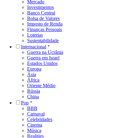
Mercado
Investimentos
Banco Central
Bolsa de Valores
Imposto de Renda
Finanças Pessoais
Loterias
Sustentabilidade
Internacional
Guerra na Ucrânia
Guerra em Israel
Estados Unidos
Europa
Ásia
África
Oriente Médio
Rússia
China
Pop
BBB
Carnaval
Celebridades
Cinema
Música
Realities