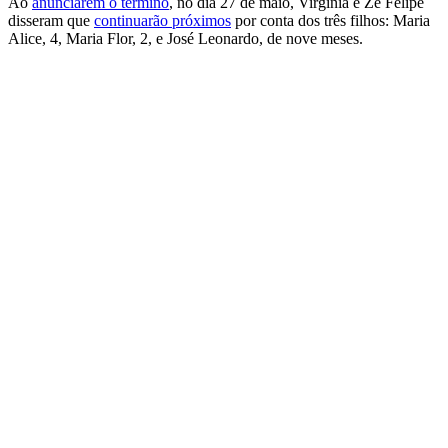
Ao
anunciarem o término
, no dia 27 de maio, Virginia e Zé Felipe
disseram que
continuarão próximos
por conta dos três filhos: Maria
Alice, 4, Maria Flor, 2, e José Leonardo, de nove meses.