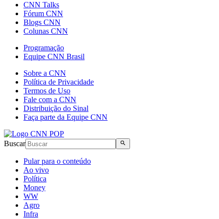
CNN Talks
Fórum CNN
Blogs CNN
Colunas CNN
Programação
Equipe CNN Brasil
Sobre a CNN
Política de Privacidade
Termos de Uso
Fale com a CNN
Distribuição do Sinal
Faça parte da Equipe CNN
Buscar
Pular para o conteúdo
Ao vivo
Política
Money
WW
Agro
Infra