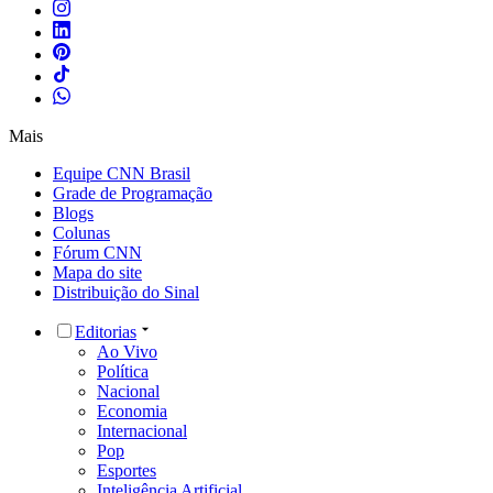
Mais
Equipe CNN Brasil
Grade de Programação
Blogs
Colunas
Fórum CNN
Mapa do site
Distribuição do Sinal
Editorias
Ao Vivo
Política
Nacional
Economia
Internacional
Pop
Esportes
Inteligência Artificial