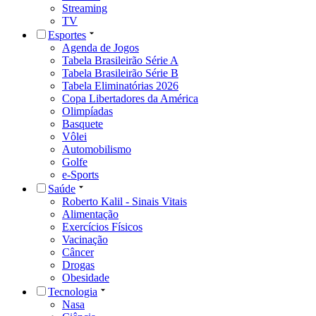
Streaming
TV
Esportes
Agenda de Jogos
Tabela Brasileirão Série A
Tabela Brasileirão Série B
Tabela Eliminatórias 2026
Copa Libertadores da América
Olimpíadas
Basquete
Vôlei
Automobilismo
Golfe
e-Sports
Saúde
Roberto Kalil - Sinais Vitais
Alimentação
Exercícios Físicos
Vacinação
Câncer
Drogas
Obesidade
Tecnologia
Nasa