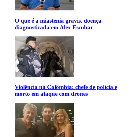
O que é a miastenia gravis, doença
diagnosticada em Alex Escobar
Violência na Colômbia: chefe de polícia é
morto em ataque com drones