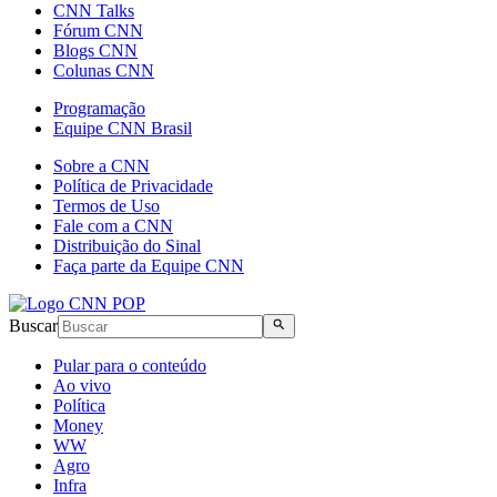
CNN Talks
Fórum CNN
Blogs CNN
Colunas CNN
Programação
Equipe CNN Brasil
Sobre a CNN
Política de Privacidade
Termos de Uso
Fale com a CNN
Distribuição do Sinal
Faça parte da Equipe CNN
Buscar
Pular para o conteúdo
Ao vivo
Política
Money
WW
Agro
Infra