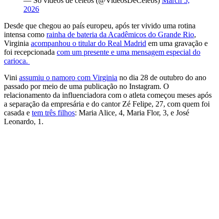
— Só vídeos de celebs (@VideosDeCelebs)
March 5,
2026
Desde que chegou ao país europeu, após ter vivido uma rotina
intensa como
rainha de bateria da Acadêmicos do Grande Rio
,
Virginia
acompanhou o titular do Real Madrid
em uma gravação e
foi recepcionada
com um presente e uma mensagem especial do
carioca.
Vini
assumiu o namoro com Virginia
no dia 28 de outubro do ano
passado por meio de uma publicação no Instagram. O
relacionamento da influenciadora com o atleta começou meses após
a separação da empresária e do cantor Zé Felipe, 27, com quem foi
casada e
tem três filhos
: Maria Alice, 4, Maria Flor, 3, e José
Leonardo, 1.