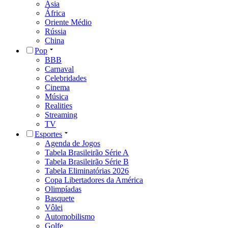
Ásia
África
Oriente Médio
Rússia
China
Pop
BBB
Carnaval
Celebridades
Cinema
Música
Realities
Streaming
TV
Esportes
Agenda de Jogos
Tabela Brasileirão Série A
Tabela Brasileirão Série B
Tabela Eliminatórias 2026
Copa Libertadores da América
Olimpíadas
Basquete
Vôlei
Automobilismo
Golfe