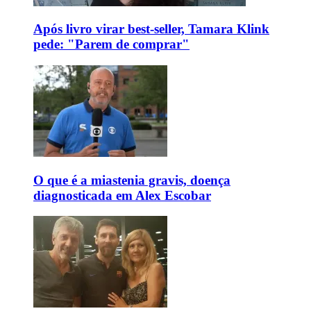
Após livro virar best-seller, Tamara Klink
pede: "Parem de comprar"
O que é a miastenia gravis, doença
diagnosticada em Alex Escobar