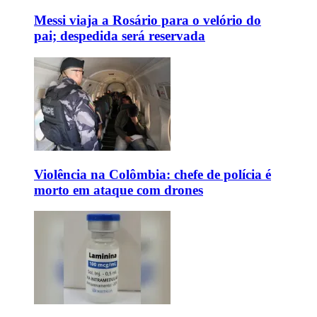
Messi viaja a Rosário para o velório do
pai; despedida será reservada
Violência na Colômbia: chefe de polícia é
morto em ataque com drones