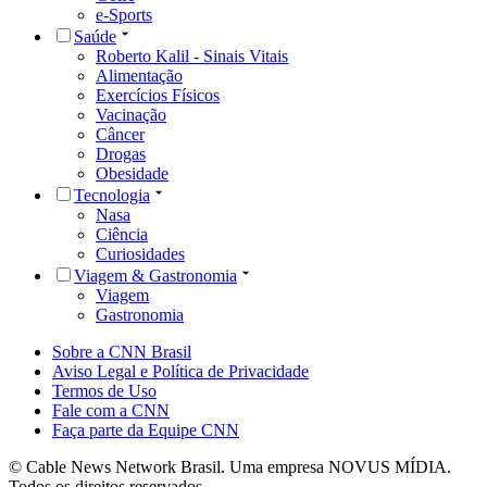
e-Sports
Saúde
Roberto Kalil - Sinais Vitais
Alimentação
Exercícios Físicos
Vacinação
Câncer
Drogas
Obesidade
Tecnologia
Nasa
Ciência
Curiosidades
Viagem & Gastronomia
Viagem
Gastronomia
Sobre a CNN Brasil
Aviso Legal e Política de Privacidade
Termos de Uso
Fale com a CNN
Faça parte da Equipe CNN
© Cable News Network Brasil. Uma empresa NOVUS MÍDIA.
Todos os direitos reservados.