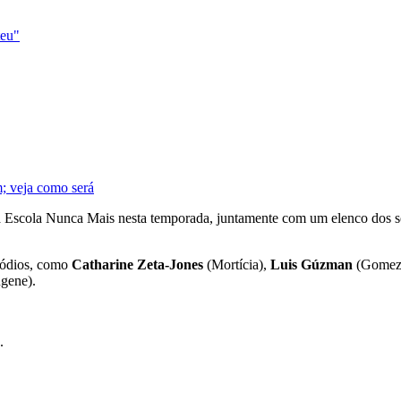
teu"
m; veja como será
Escola Nunca Mais nesta temporada, juntamente com um elenco dos son
isódios, como
Catharine Zeta-Jones
(Mortícia),
Luis Gúzman
(Gomez
gene).
.