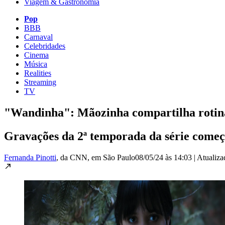
Viagem & Gastronomia
Pop
BBB
Carnaval
Celebridades
Cinema
Música
Realities
Streaming
TV
"Wandinha": Mãozinha compartilha rotina
Gravações da 2ª temporada da série come
Fernanda Pinotti
, da CNN
, em São Paulo
08/05/24 às 14:03
|
Atualiz