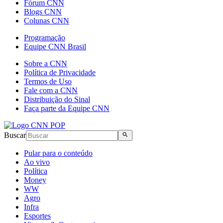
Fórum CNN
Blogs CNN
Colunas CNN
Programação
Equipe CNN Brasil
Sobre a CNN
Política de Privacidade
Termos de Uso
Fale com a CNN
Distribuição do Sinal
Faça parte da Equipe CNN
Buscar
Pular para o conteúdo
Ao vivo
Política
Money
WW
Agro
Infra
Esportes