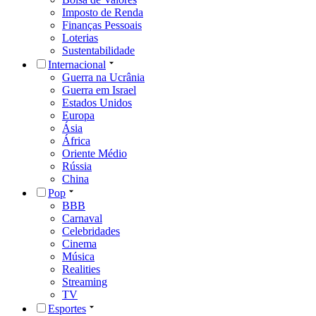
Imposto de Renda
Finanças Pessoais
Loterias
Sustentabilidade
Internacional
Guerra na Ucrânia
Guerra em Israel
Estados Unidos
Europa
Ásia
África
Oriente Médio
Rússia
China
Pop
BBB
Carnaval
Celebridades
Cinema
Música
Realities
Streaming
TV
Esportes