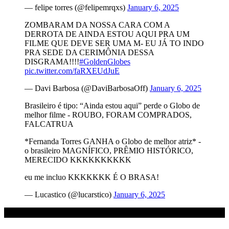
— felipe torres (@felipemrqxs)
January 6, 2025
ZOMBARAM DA NOSSA CARA COM A
DERROTA DE AINDA ESTOU AQUI PRA UM
FILME QUE DEVE SER UMA M- EU JÁ TO INDO
PRA SEDE DA CERIMÔNIA DESSA
DISGRAMA!!!!
#GoldenGlobes
pic.twitter.com/faRXEUdJuE
— Davi Barbosa (@DaviBarbosaOff)
January 6, 2025
Brasileiro é tipo: “Ainda estou aqui” perde o Globo de
melhor filme - ROUBO, FORAM COMPRADOS,
FALCATRUA
*Fernanda Torres GANHA o Globo de melhor atriz* -
o brasileiro MAGNÍFICO, PRÊMIO HISTÓRICO,
MERECIDO KKKKKKKKKK
eu me incluo KKKKKKK É O BRASA!
— Lucastico (@lucarstico)
January 6, 2025