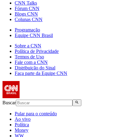
CNN Talks
Fórum CNN
Blogs CNN
Colunas CNN
Programação
Equipe CNN Brasil
Sobre a CNN
Política de Privacidade
Termos de Uso
Fale com a CNN
Distribuição do Sinal
Faça parte da Equipe CNN
Buscar
Pular para o conteúdo
Ao vivo
Política
Money
WW