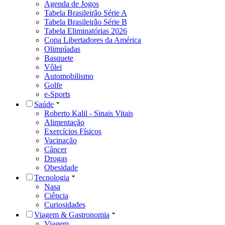
Agenda de Jogos
Tabela Brasileirão Série A
Tabela Brasileirão Série B
Tabela Eliminatórias 2026
Copa Libertadores da América
Olimpíadas
Basquete
Vôlei
Automobilismo
Golfe
e-Sports
Saúde
Roberto Kalil - Sinais Vitais
Alimentação
Exercícios Físicos
Vacinação
Câncer
Drogas
Obesidade
Tecnologia
Nasa
Ciência
Curiosidades
Viagem & Gastronomia
Viagem