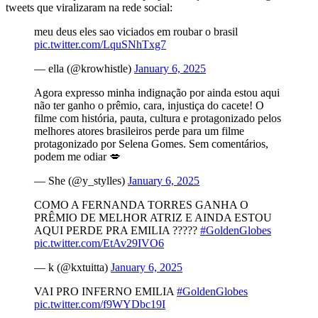
tweets que viralizaram na rede social:
meu deus eles sao viciados em roubar o brasil
pic.twitter.com/LquSNhTxg7
— ella (@krowhistle)
January 6, 2025
Agora expresso minha indignação por ainda estou aqui
não ter ganho o prêmio, cara, injustiça do cacete! O
filme com história, pauta, cultura e protagonizado pelos
melhores atores brasileiros perde para um filme
protagonizado por Selena Gomes. Sem comentários,
podem me odiar 💋
— She (@y_stylles)
January 6, 2025
COMO A FERNANDA TORRES GANHA O
PRÊMIO DE MELHOR ATRIZ E AINDA ESTOU
AQUI PERDE PRA EMILIA ?????
#GoldenGlobes
pic.twitter.com/EtAv29IVO6
— k (@kxtuitta)
January 6, 2025
VAI PRO INFERNO EMILIA
#GoldenGlobes
pic.twitter.com/f9WYDbc19I