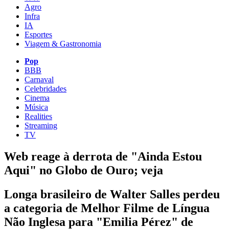
Agro
Infra
IA
Esportes
Viagem & Gastronomia
Pop
BBB
Carnaval
Celebridades
Cinema
Música
Realities
Streaming
TV
Web reage à derrota de "Ainda Estou
Aqui" no Globo de Ouro; veja
Longa brasileiro de Walter Salles perdeu
a categoria de Melhor Filme de Língua
Não Inglesa para "Emilia Pérez" de