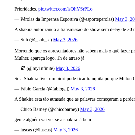
Prioridades.
pic.twitter.com/isQhYSrPLo
— Pérolas da Imprensa Esportiva (@esporteperolas)
May 3, 2
A shakira autorizando a transmissão do show sem delay de 30 m
— Suh (@_suh_ss)
May 3, 2026
Morrendo que os apresentadores não sabem mais o quê fazer pra 
Mulher, apareça logo, 1h de atraso já
— 🍃 (@my1nfinite)
May 3, 2026
Se a Shakira tiver um piriri pode ficar tranquila porque Milto
— Fábio Garcia (@fabiogaj)
May 3, 2026
A Shakira está tão atrasada que as palavras começaram a perder
— Chico Barney (@chicobarney)
May 3, 2026
gente alguém vai ver se a shakira tá bem
— luscas (@luscas)
May 3, 2026