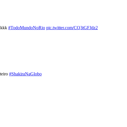
kkkkk
#TodoMundoNoRio
pic.twitter.com/CQ3tGFJdz2
teiro
#ShakiraNaGlobo