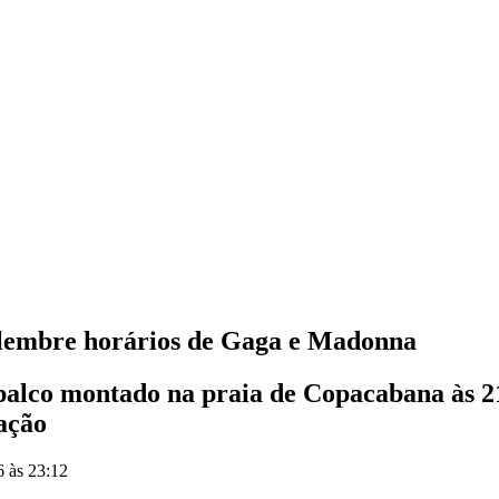
elembre horários de Gaga e Madonna
palco montado na praia de Copacabana às 21
ação
6 às 23:12