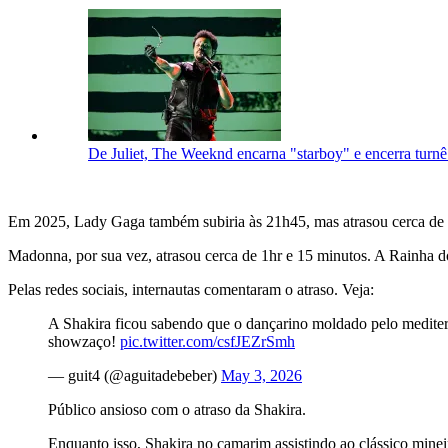
De Juliet, The Weeknd encarna "starboy" e encerra turn
Em 2025, Lady Gaga também subiria às 21h45, mas atrasou cerca de 
Madonna, por sua vez, atrasou cerca de 1hr e 15 minutos. A Rainha
Pelas redes sociais, internautas comentaram o atraso. Veja:
A Shakira ficou sabendo que o dançarino moldado pelo mediter
showzaço!
pic.twitter.com/csfJEZrSmh
— guit4 (@aguitadebeber)
May 3, 2026
Público ansioso com o atraso da Shakira.
Enquanto isso, Shakira no camarim assistindo ao clássico minei