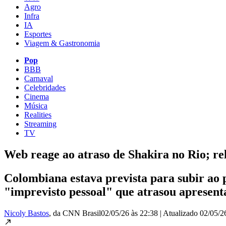
Agro
Infra
IA
Esportes
Viagem & Gastronomia
Pop
BBB
Carnaval
Celebridades
Cinema
Música
Realities
Streaming
TV
Web reage ao atraso de Shakira no Rio; r
Colombiana estava prevista para subir ao 
"imprevisto pessoal" que atrasou apresent
Nicoly Bastos
, da CNN Brasil
02/05/26 às 22:38
|
Atualizado
02/05/2