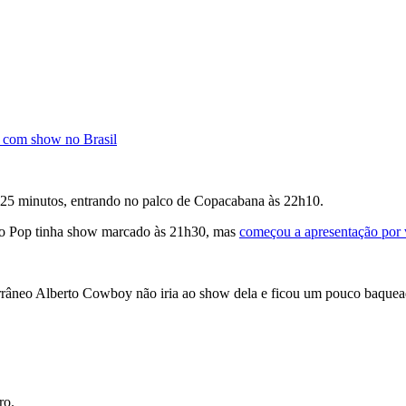
ê com show no Brasil
25 minutos, entrando no palco de Copacabana às 22h10.
 do Pop tinha show marcado às 21h30, mas
começou a apresentação por 
râneo Alberto Cowboy não iria ao show dela e ficou um pouco baqueada
ro.