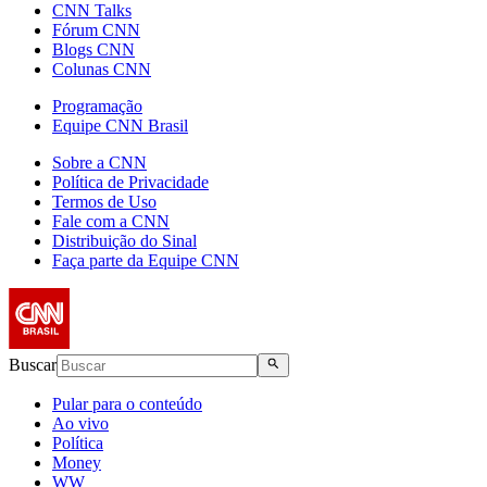
CNN Talks
Fórum CNN
Blogs CNN
Colunas CNN
Programação
Equipe CNN Brasil
Sobre a CNN
Política de Privacidade
Termos de Uso
Fale com a CNN
Distribuição do Sinal
Faça parte da Equipe CNN
Buscar
Pular para o conteúdo
Ao vivo
Política
Money
WW