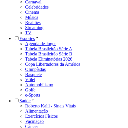
Carnaval
Celebridades
Cinema
Música
Realities
Streaming
TV
Esportes
Agenda de Jogos
Tabela Brasileirão Série A
Tabela Brasileirão Série B
Tabela Eliminatórias 2026
Copa Libertadores da América
Olimpíadas
Basquete
Vôlei
Automobilismo
Golfe
e-Sports
Saúde
Roberto Kalil - Sinais Vitais
Alimentação
Exercícios Físicos
Vacinação
Câncer