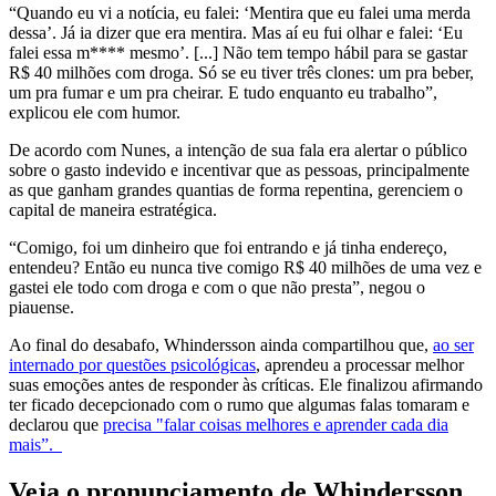
“Quando eu vi a notícia, eu falei: ‘Mentira que eu falei uma merda
dessa’. Já ia dizer que era mentira. Mas aí eu fui olhar e falei: ‘Eu
falei essa m**** mesmo’. [...] Não tem tempo hábil para se gastar
R$ 40 milhões com droga. Só se eu tiver três clones: um pra beber,
um pra fumar e um pra cheirar. E tudo enquanto eu trabalho”,
explicou ele com humor.
De acordo com Nunes, a intenção de sua fala era alertar o público
sobre o gasto indevido e incentivar que as pessoas, principalmente
as que ganham grandes quantias de forma repentina, gerenciem o
capital de maneira estratégica.
“Comigo, foi um dinheiro que foi entrando e já tinha endereço,
entendeu? Então eu nunca tive comigo R$ 40 milhões de uma vez e
gastei ele todo com droga e com o que não presta”, negou o
piauense.
Ao final do desabafo, Whindersson ainda compartilhou que,
ao ser
internado por questões psicológicas
, aprendeu a processar melhor
suas emoções antes de responder às críticas. Ele finalizou afirmando
ter ficado decepcionado com o rumo que algumas falas tomaram e
declarou que
precisa "falar coisas melhores e aprender cada dia
mais”.
Veja o pronunciamento de Whindersson