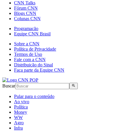
CNN Talks
Fórum CNN
Blogs CNN
Colunas CNN
Programação
Equipe CNN Brasil
Sobre a CNN
Política de Privacidade
Termos de Uso
Fale com a CNN
Distribuição do Sinal
Faça parte da Equipe CNN
Buscar
Pular para o conteúdo
Ao vivo
Política
Money
WW
Agro
Infra