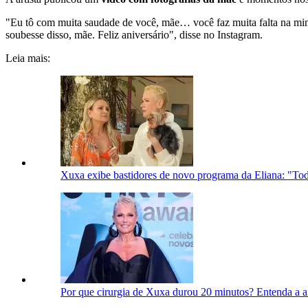
"Eu tô com muita saudade de você, mãe… você faz muita falta na minha
soubesse disso, mãe. Feliz aniversário", disse no Instagram.
Leia mais:
Xuxa exibe bastidores de novo programa da Eliana: "To
Por que cirurgia de Xuxa durou 20 minutos? Entenda a ar