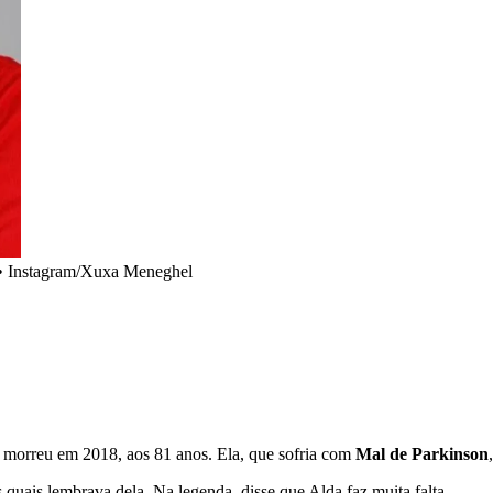
•
Instagram/Xuxa Meneghel
e morreu em 2018, aos 81 anos. Ela, que sofria com
Mal de Parkinson
uais lembrava dela. Na legenda, disse que Alda faz muita falta.