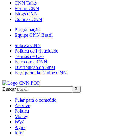
CNN Talks
Fórum CNN
Blogs CNN
Colunas CNN
Programação
Equipe CNN Brasil
Sobre a CNN
Política de Privacidade
Termos de Uso
Fale com a CNN
Distribuição do Sinal
Faça parte da Equipe CNN
Buscar
Pular para o conteúdo
Ao vivo
Política
Money
WW
Agro
Infra