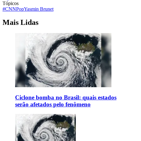
Tópicos
#CNNPop
Yasmin Brunet
Mais Lidas
Ciclone bomba no Brasil: quais estados
serão afetados pelo fenômeno