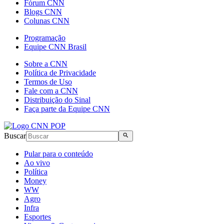
Fórum CNN
Blogs CNN
Colunas CNN
Programação
Equipe CNN Brasil
Sobre a CNN
Política de Privacidade
Termos de Uso
Fale com a CNN
Distribuição do Sinal
Faça parte da Equipe CNN
Buscar
Pular para o conteúdo
Ao vivo
Política
Money
WW
Agro
Infra
Esportes