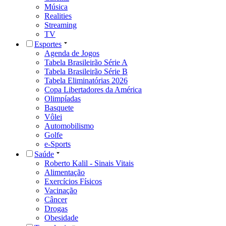
Música
Realities
Streaming
TV
Esportes
Agenda de Jogos
Tabela Brasileirão Série A
Tabela Brasileirão Série B
Tabela Eliminatórias 2026
Copa Libertadores da América
Olimpíadas
Basquete
Vôlei
Automobilismo
Golfe
e-Sports
Saúde
Roberto Kalil - Sinais Vitais
Alimentação
Exercícios Físicos
Vacinação
Câncer
Drogas
Obesidade