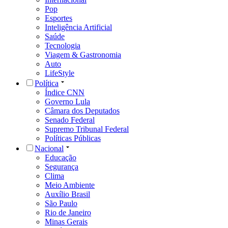
Pop
Esportes
Inteligência Artificial
Saúde
Tecnologia
Viagem & Gastronomia
Auto
LifeStyle
Política
Índice CNN
Governo Lula
Câmara dos Deputados
Senado Federal
Supremo Tribunal Federal
Políticas Públicas
Nacional
Educação
Segurança
Clima
Meio Ambiente
Auxílio Brasil
São Paulo
Rio de Janeiro
Minas Gerais