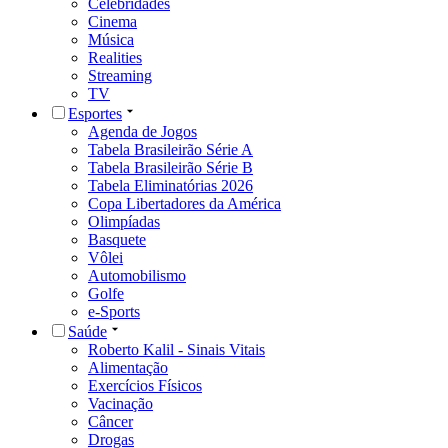
Celebridades
Cinema
Música
Realities
Streaming
TV
Esportes
Agenda de Jogos
Tabela Brasileirão Série A
Tabela Brasileirão Série B
Tabela Eliminatórias 2026
Copa Libertadores da América
Olimpíadas
Basquete
Vôlei
Automobilismo
Golfe
e-Sports
Saúde
Roberto Kalil - Sinais Vitais
Alimentação
Exercícios Físicos
Vacinação
Câncer
Drogas