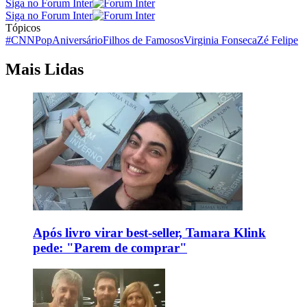
Siga no Forum Inter
Siga no Forum Inter
Tópicos
#CNNPop
Aniversário
Filhos de Famosos
Virginia Fonseca
Zé Felipe
Mais Lidas
Após livro virar best-seller, Tamara Klink
pede: "Parem de comprar"