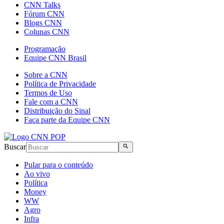
CNN Talks
Fórum CNN
Blogs CNN
Colunas CNN
Programação
Equipe CNN Brasil
Sobre a CNN
Política de Privacidade
Termos de Uso
Fale com a CNN
Distribuição do Sinal
Faça parte da Equipe CNN
Buscar
Pular para o conteúdo
Ao vivo
Política
Money
WW
Agro
Infra