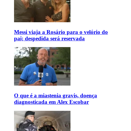
Messi viaja a Rosário para o velório do
pai; despedida será reservada
O que é a miastenia gravis, doença
diagnosticada em Alex Escobar