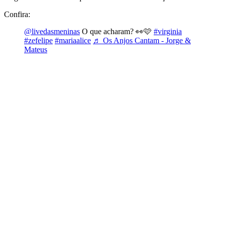
Confira:
@livedasmeninas
O que acharam? 👀🩷
#virginia
#zefelipe
#mariaalice
♬ Os Anjos Cantam - Jorge &
Mateus