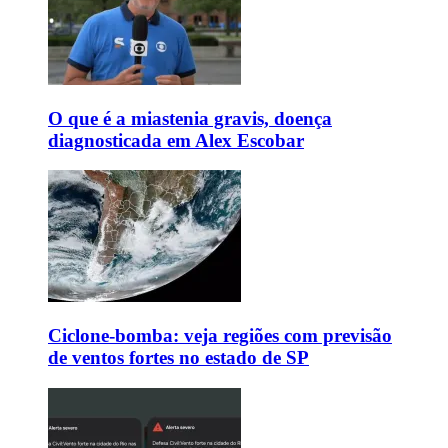
O que é a miastenia gravis, doença
diagnosticada em Alex Escobar
Ciclone-bomba: veja regiões com previsão
de ventos fortes no estado de SP