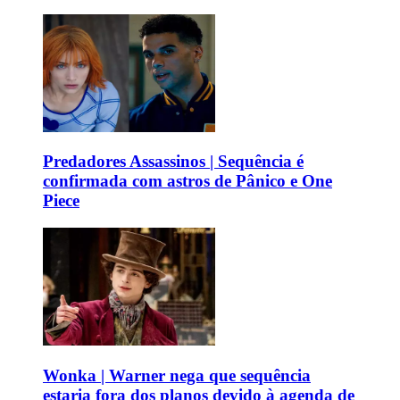
Predadores Assassinos | Sequência é
confirmada com astros de Pânico e One
Piece
Wonka | Warner nega que sequência
estaria fora dos planos devido à agenda de