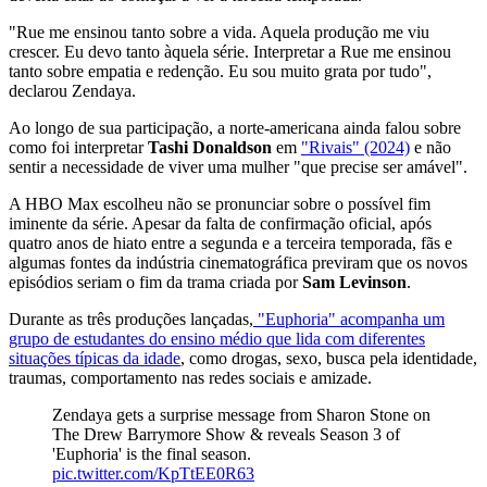
"Rue me ensinou tanto sobre a vida. Aquela produção me viu
crescer. Eu devo tanto àquela série. Interpretar a Rue me ensinou
tanto sobre empatia e redenção. Eu sou muito grata por tudo",
declarou Zendaya.
Ao longo de sua participação, a norte-americana ainda falou sobre
como foi interpretar
Tashi
Donaldson
em
"Rivais" (2024)
e não
sentir a necessidade de viver uma mulher "que precise ser amável".
A HBO Max escolheu não se pronunciar sobre o possível fim
iminente da série. Apesar da falta de confirmação oficial, após
quatro anos de hiato entre a segunda e a terceira temporada, fãs e
algumas fontes da indústria cinematográfica previram que os novos
episódios seriam o fim da trama criada por
Sam
Levinson
.
Durante as três produções lançadas,
"Euphoria" acompanha um
grupo de estudantes do ensino médio que lida com diferentes
situações típicas da idade
, como drogas, sexo, busca pela identidade,
traumas, comportamento nas redes sociais e amizade.
Zendaya gets a surprise message from Sharon Stone on
The Drew Barrymore Show & reveals Season 3 of
'Euphoria' is the final season.
pic.twitter.com/KpTtEE0R63