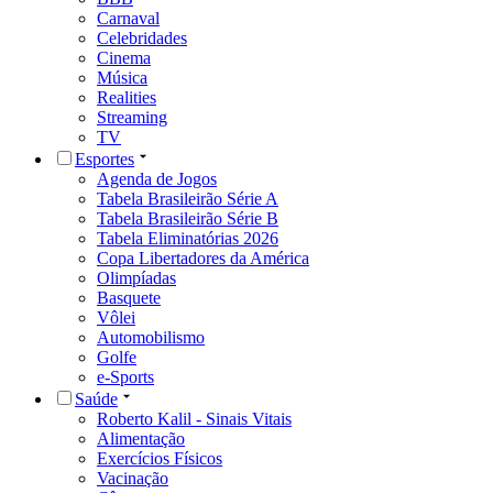
Carnaval
Celebridades
Cinema
Música
Realities
Streaming
TV
Esportes
Agenda de Jogos
Tabela Brasileirão Série A
Tabela Brasileirão Série B
Tabela Eliminatórias 2026
Copa Libertadores da América
Olimpíadas
Basquete
Vôlei
Automobilismo
Golfe
e-Sports
Saúde
Roberto Kalil - Sinais Vitais
Alimentação
Exercícios Físicos
Vacinação