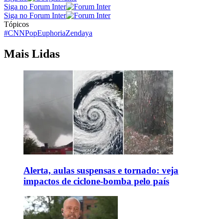
Siga no Forum Inter
Siga no Forum Inter
Tópicos
#CNNPop
Euphoria
Zendaya
Mais Lidas
Alerta, aulas suspensas e tornado: veja
impactos de ciclone-bomba pelo país