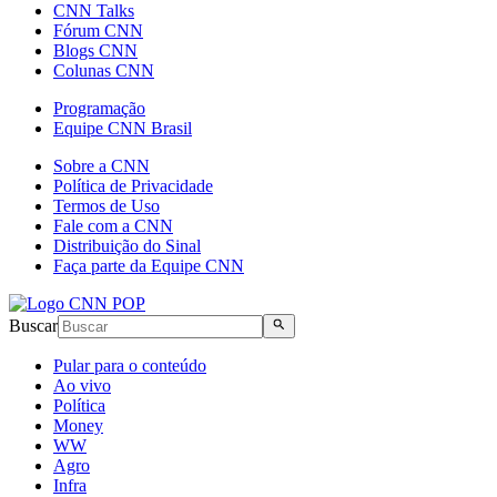
CNN Talks
Fórum CNN
Blogs CNN
Colunas CNN
Programação
Equipe CNN Brasil
Sobre a CNN
Política de Privacidade
Termos de Uso
Fale com a CNN
Distribuição do Sinal
Faça parte da Equipe CNN
Buscar
Pular para o conteúdo
Ao vivo
Política
Money
WW
Agro
Infra