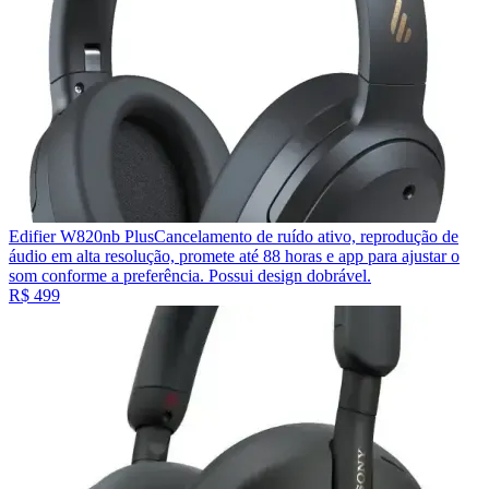
Edifier W820nb Plus
Cancelamento de ruído ativo, reprodução de
áudio em alta resolução, promete até 88 horas e app para ajustar o
som conforme a preferência. Possui design dobrável.
R$ 499