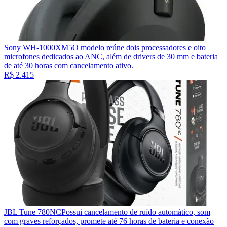
Sony WH-1000XM5
O modelo reúne dois processadores e oito
microfones dedicados ao ANC, além de drivers de 30 mm e bateria
de até 30 horas com cancelamento ativo.
R$ 2.415
JBL Tune 780NC
Possui cancelamento de ruído automático, som
com graves reforçados, promete até 76 horas de bateria e conexão