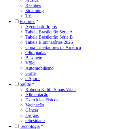
Música
Realities
Streaming
TV
Esportes
Agenda de Jogos
Tabela Brasileirão Série A
Tabela Brasileirão Série B
Tabela Eliminatórias 2026
Copa Libertadores da América
Olimpíadas
Basquete
Vôlei
Automobilismo
Golfe
e-Sports
Saúde
Roberto Kalil - Sinais Vitais
Alimentação
Exercícios Físicos
Vacinação
Câncer
Drogas
Obesidade
Tecnologia