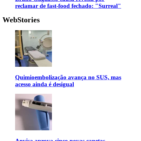
reclamar de fast-food fechado: "Surreal"
WebStories
Quimioembolização avança no SUS, mas
acesso ainda é desigual
Anvisa aprova cinco novas canetas