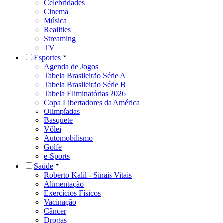
Celebridades
Cinema
Música
Realities
Streaming
TV
Esportes
Agenda de Jogos
Tabela Brasileirão Série A
Tabela Brasileirão Série B
Tabela Eliminatórias 2026
Copa Libertadores da América
Olimpíadas
Basquete
Vôlei
Automobilismo
Golfe
e-Sports
Saúde
Roberto Kalil - Sinais Vitais
Alimentação
Exercícios Físicos
Vacinação
Câncer
Drogas