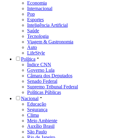
Economia
Internacional
Pop
Esportes
Inteligência Artificial
Saúde
Tecnologia
Viagem & Gastronomia
Auto
LifeStyle
Política
Índice CNN
Governo Lula
Câmara dos Deputados
Senado Federal
Supremo Tribunal Federal
Políticas Públicas
Nacional
Educação
Segurança
Clima
Meio Ambiente
Auxílio Brasil
São Paulo
Rio de Janeiro