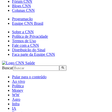
Fórum CNN
Blogs CNN
Colunas CNN
Programação
Equipe CNN Brasil
Sobre a CNN
Política de Privacidade
Termos de Uso
Fale com a CNN
Distribuição do Sinal
Faça parte da Equipe CNN
Buscar
Pular para o conteúdo
Ao vivo
Política
Money
WW
Agro
Infra
IA