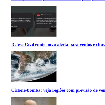
Defesa Civil emite novo alerta para ventos e chu
Ciclone-bomba: veja regiões com previsão de ven