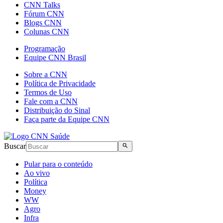
CNN Talks
Fórum CNN
Blogs CNN
Colunas CNN
Programação
Equipe CNN Brasil
Sobre a CNN
Política de Privacidade
Termos de Uso
Fale com a CNN
Distribuição do Sinal
Faça parte da Equipe CNN
Buscar
Pular para o conteúdo
Ao vivo
Política
Money
WW
Agro
Infra