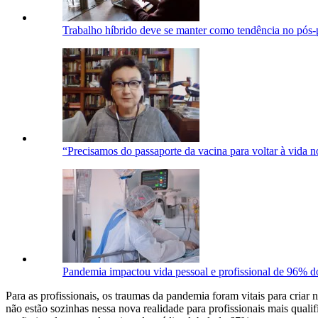
Trabalho híbrido deve se manter como tendência no pós
“Precisamos do passaporte da vacina para voltar à vida no
Pandemia impactou vida pessoal e profissional de 96% do
Para as profissionais, os traumas da pandemia foram vitais para criar
não estão sozinhas nessa nova realidade para profissionais mais quali