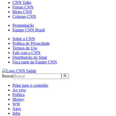
CNN Talks
Fórum CNN
Blogs CNN
Colunas CNN
Programação
Equipe CNN Brasil
Sobre a CNN
Política de Privacidade
Termos de Uso
Fale com a CNN
Distribuição do Sinal
Faça parte da Equipe CNN
Buscar
Pular para o conteúdo
Ao vivo
Política
Money
WW
Agro
Infra