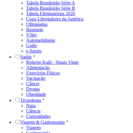
Tabela Brasileirão Série A
Tabela Brasileirão Série B
Tabela Eliminatórias 2026
Copa Libertadores da América
Olimpíadas
Basquete
Vôlei
Automobilismo
Golfe
e-Sports
Saúde
Roberto Kalil - Sinais Vitais
Alimentação
Exercícios Físicos
Vacinação
Câncer
Drogas
Obesidade
Tecnologia
Nasa
Ciência
Curiosidades
Viagem & Gastronomia
Viagem
Gastronomia