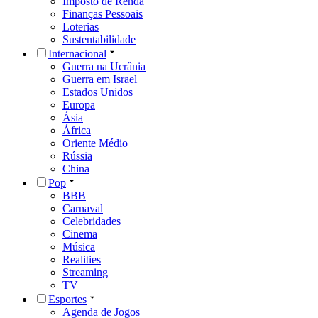
Imposto de Renda
Finanças Pessoais
Loterias
Sustentabilidade
Internacional
Guerra na Ucrânia
Guerra em Israel
Estados Unidos
Europa
Ásia
África
Oriente Médio
Rússia
China
Pop
BBB
Carnaval
Celebridades
Cinema
Música
Realities
Streaming
TV
Esportes
Agenda de Jogos