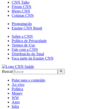
CNN Talks
Fórum CNN
Blogs CNN
Colunas CNN
Programação
Equipe CNN Brasil
Sobre a CNN
Política de Privacidade
Termos de Uso
Fale com a CNN
Distribuição do Sinal
Faça parte da Equipe CNN
Buscar
Pular para o conteúdo
Ao vivo
Política
Money
WW
Agro
Infra