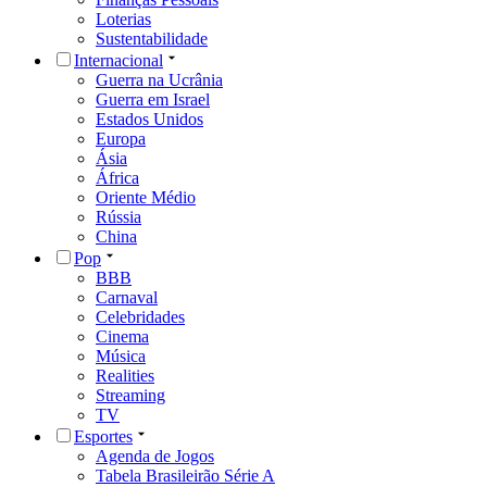
Loterias
Sustentabilidade
Internacional
Guerra na Ucrânia
Guerra em Israel
Estados Unidos
Europa
Ásia
África
Oriente Médio
Rússia
China
Pop
BBB
Carnaval
Celebridades
Cinema
Música
Realities
Streaming
TV
Esportes
Agenda de Jogos
Tabela Brasileirão Série A