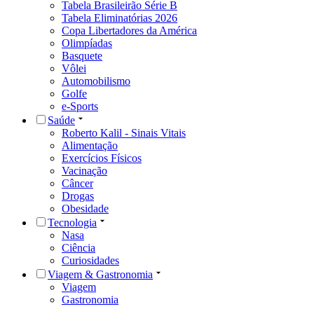
Tabela Brasileirão Série B
Tabela Eliminatórias 2026
Copa Libertadores da América
Olimpíadas
Basquete
Vôlei
Automobilismo
Golfe
e-Sports
Saúde
Roberto Kalil - Sinais Vitais
Alimentação
Exercícios Físicos
Vacinação
Câncer
Drogas
Obesidade
Tecnologia
Nasa
Ciência
Curiosidades
Viagem & Gastronomia
Viagem
Gastronomia