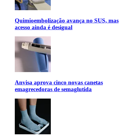
Quimioembolização avança no SUS, mas
acesso ainda é desigual
Anvisa aprova cinco novas canetas
emagrecedoras de semaglutida