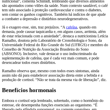
nutricional”, comenta Schimidt, lembrando que diversos alimentos
são apontados como vilões da saúde. Num contexto saudável, o café
tem sido associado à proteção cardiovascular e contra o diabetes,
sem contar os ganhos cognitivos. Também há indícios de que ajude
a combater a depressão e distúrbios neurodegenerativos.
Já o exagero esse, sim, traz prejuízos. “A
cafeína
, quando em
demasia, pode causar taquicardia e, em alguns casos, arritmia, além
de estar relacionada com a ansiedade”, destaca a nutricionista Letícia
Ramalho, doutora pelo Laboratório de Cronobiologia e Sono, da
Universidade Federal do Rio Grande do Sul (UFRGS) e membro do
Conselho de Nutrição da Associação Brasileira do Sono
(ABSONO). Inclusive, vale destacar o uso indiscriminado da
suplementação de cafeína, que é cada vez mais comum, e pode
desencadear todos esses distúrbios.
Ramalho observa que, mesmo com todos esses sintomas, ainda
assim não dá para estabelecer associação direta entre a bebida e a
produção de cortisol. “Não se trata da mesma via de liberação”, diz.
Benefícios hormonais
Embora o cortisol seja lembrado, sobretudo, como o hormônio do
estresse, ele desempenha funções essenciais ao organismo. “É
liberado pela glândula suprarrenal, na corrente sanguínea, em