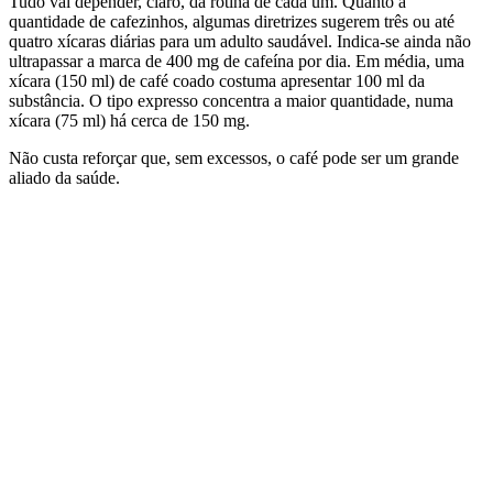
Tudo vai depender, claro, da rotina de cada um. Quanto à
quantidade de cafezinhos, algumas diretrizes sugerem três ou até
quatro xícaras diárias para um adulto saudável. Indica-se ainda não
ultrapassar a marca de 400 mg de cafeína por dia. Em média, uma
xícara (150 ml) de café coado costuma apresentar 100 ml da
substância. O tipo expresso concentra a maior quantidade, numa
xícara (75 ml) há cerca de 150 mg.
Não custa reforçar que, sem excessos, o café pode ser um grande
aliado da saúde.