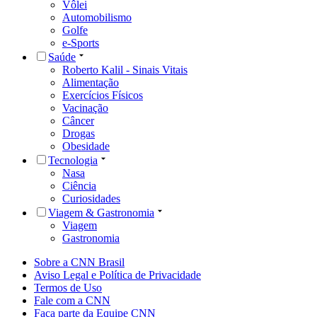
Vôlei
Automobilismo
Golfe
e-Sports
Saúde
Roberto Kalil - Sinais Vitais
Alimentação
Exercícios Físicos
Vacinação
Câncer
Drogas
Obesidade
Tecnologia
Nasa
Ciência
Curiosidades
Viagem & Gastronomia
Viagem
Gastronomia
Sobre a CNN Brasil
Aviso Legal e Política de Privacidade
Termos de Uso
Fale com a CNN
Faça parte da Equipe CNN