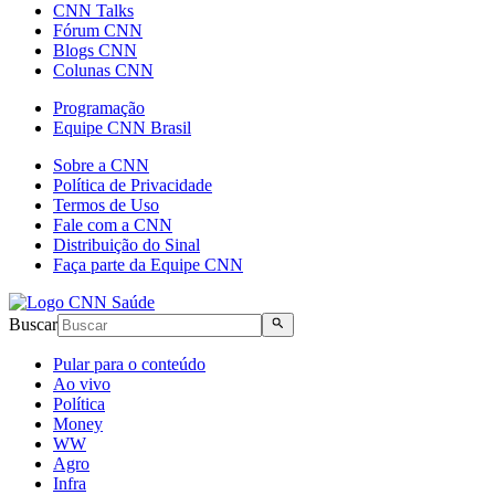
CNN Talks
Fórum CNN
Blogs CNN
Colunas CNN
Programação
Equipe CNN Brasil
Sobre a CNN
Política de Privacidade
Termos de Uso
Fale com a CNN
Distribuição do Sinal
Faça parte da Equipe CNN
Buscar
Pular para o conteúdo
Ao vivo
Política
Money
WW
Agro
Infra