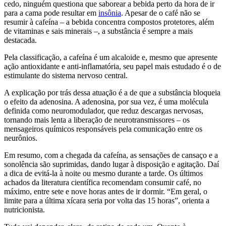
cedo, ninguém questiona que saborear a bebida perto da hora de ir
para a cama pode resultar em
insônia
. Apesar de o café não se
resumir à cafeína – a bebida concentra compostos protetores, além
de vitaminas e sais minerais –, a substância é sempre a mais
destacada.
Pela classificação, a cafeína é um alcaloide e, mesmo que apresente
ação antioxidante e anti-inflamatória, seu papel mais estudado é o de
estimulante do sistema nervoso central.
A explicação por trás dessa atuação é a de que a substância bloqueia
o efeito da adenosina. A adenosina, por sua vez, é uma molécula
definida como neuromodulador, que reduz descargas nervosas,
tornando mais lenta a liberação de neurotransmissores – os
mensageiros químicos responsáveis pela comunicação entre os
neurônios.
Em resumo, com a chegada da cafeína, as sensações de cansaço e a
sonolência são suprimidas, dando lugar à disposição e agitação. Daí
a dica de evitá-la à noite ou mesmo durante a tarde. Os últimos
achados da literatura científica recomendam consumir café, no
máximo, entre sete e nove horas antes de ir dormir. “Em geral, o
limite para a última xícara seria por volta das 15 horas”, orienta a
nutricionista.