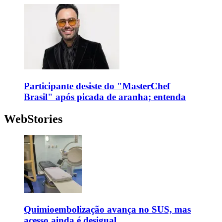
Participante desiste do "MasterChef
Brasil" após picada de aranha; entenda
WebStories
Quimioembolização avança no SUS, mas
acesso ainda é desigual