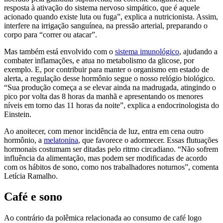
resposta à ativação do sistema nervoso simpático, que é aquele
acionado quando existe luta ou fuga”, explica a nutricionista. Assim,
interfere na irrigação sanguínea, na pressão arterial, preparando o
corpo para “correr ou atacar”.
Mas também está envolvido com o
sistema imunológico
, ajudando a
combater inflamações, e atua no metabolismo da glicose, por
exemplo. E, por contribuir para manter o organismo em estado de
alerta, a regulação desse hormônio segue o nosso relógio biológico.
“Sua produção começa a se elevar ainda na madrugada, atingindo o
pico por volta das 8 horas da manhã e apresentando os menores
níveis em torno das 11 horas da noite”, explica a endocrinologista do
Einstein.
Ao anoitecer, com menor incidência de luz, entra em cena outro
hormônio, a
melatonina
, que favorece o adormecer. Essas flutuações
hormonais costumam ser ditadas pelo ritmo circadiano. “Não sofrem
influência da alimentação, mas podem ser modificadas de acordo
com os hábitos de sono, como nos trabalhadores noturnos”, comenta
Letícia Ramalho.
Café e sono
Ao contrário da polêmica relacionada ao consumo de café logo