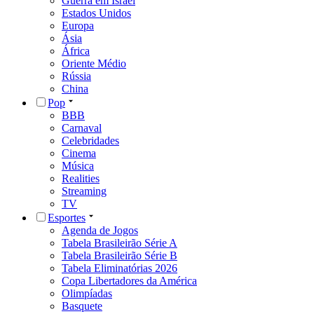
Guerra em Israel
Estados Unidos
Europa
Ásia
África
Oriente Médio
Rússia
China
Pop
BBB
Carnaval
Celebridades
Cinema
Música
Realities
Streaming
TV
Esportes
Agenda de Jogos
Tabela Brasileirão Série A
Tabela Brasileirão Série B
Tabela Eliminatórias 2026
Copa Libertadores da América
Olimpíadas
Basquete